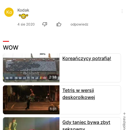
Kodak
4 sie 2020
odpowiedz
WOW
Koreańczycy potrafią!
2:38
Tetris w wersji
deskorolkowej
1:31
← następne
Gdy taniec bywa zbyt
seksowny