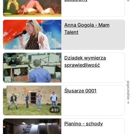
Anna Gogola - Mam
Talent
Dziadek wymierza
sprawiedliwość
poprzednie →
Ślusarze 0001
4:51
Pianino - schody