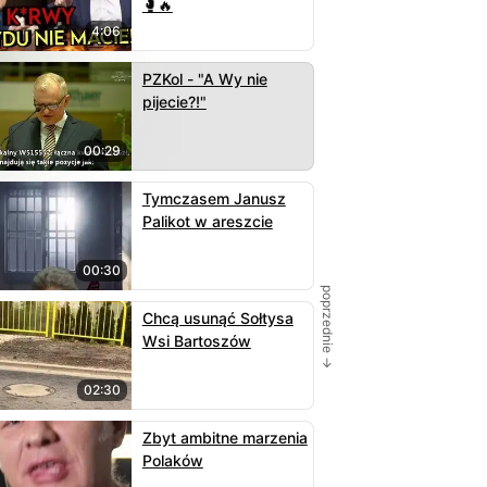
🥊🔥
4:06
PZKol - "A Wy nie
pijecie?!"
00:29
Tymczasem Janusz
Palikot w areszcie
00:30
poprzednie →
Chcą usunąć Sołtysa
Wsi Bartoszów
02:30
Zbyt ambitne marzenia
Polaków