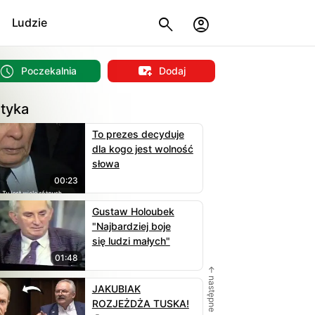
Ludzie
Poczekalnia
Dodaj
ityka
To prezes decyduje
dla kogo jest wolność
słowa
00:23
Gustaw Holoubek
"Najbardziej boje
się ludzi małych"
01:48
← następne
JAKUBIAK
ROZJEŻDŻA TUSKA!