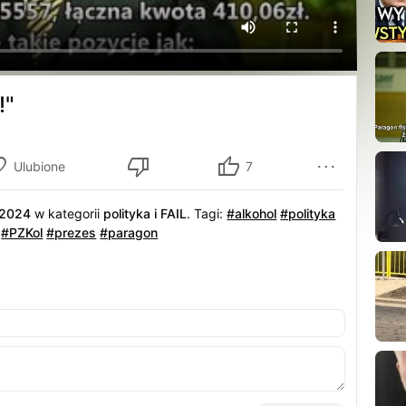
!"
Ulubione
7
.2024
w kategorii
polityka i FAIL
.
Tagi:
#alkohol
#polityka
#PZKol
#prezes
#paragon