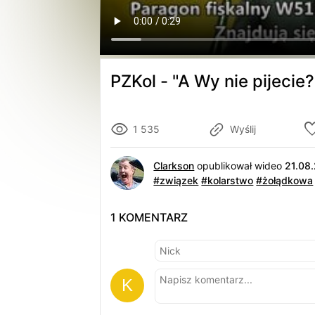
PZKol - "A Wy nie pijecie?
1 535
Wyślij
Clarkson
opublikował wideo
21.08
#związek
#kolarstwo
#żołądkowa
1 KOMENTARZ