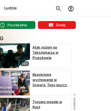
Ludzie
Poczekalnia
Dodaj
G
Atak nożem na
Taksówkarza w
Pruszkowie
1:01
Bezpłciowe
wychowanie w
Szwecji. Tego jeszcze
nie było!
2:15
← następne
Typowe wesele w
Rosji