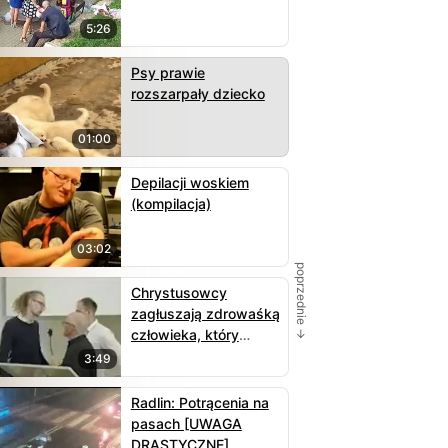
5:26
Psy prawie
rozszarpały dziecko
01:00
Depilacji woskiem
(kompilacja)
03:02
poprzednie →
Chrystusowcy
zagłuszają zdrowaśką
człowieka, który
przypomniał ich
3:49
grzechy
Radlin: Potrącenia na
pasach [UWAGA
DRASTYCZNE]