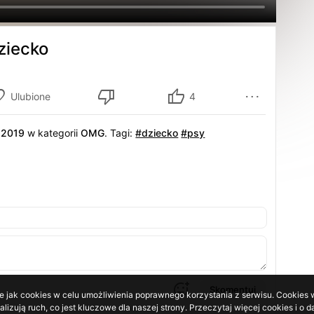
ziecko
Ulubione
4
.2019
w kategorii
OMG
.
Tagi:
#dziecko
#psy
Skomentuj
e jak cookies w celu umożliwienia poprawnego korzystania z serwisu. Cookies w
lizują ruch, co jest kluczowe dla naszej strony. Przeczytaj więcej cookies i 