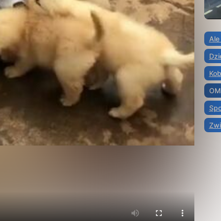
Ale
Dzi
Kob
OM
Spo
Zwi