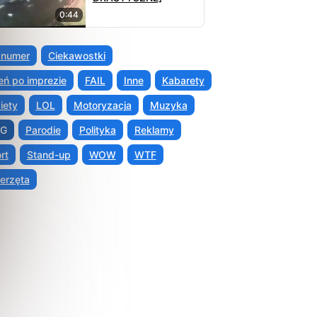
0:44
 numer
Ciekawostki
eń po imprezie
FAIL
Inne
Kabarety
iety
LOL
Motoryzacja
Muzyka
G
Parodie
Polityka
Reklamy
rt
Stand-up
WOW
WTF
erzęta