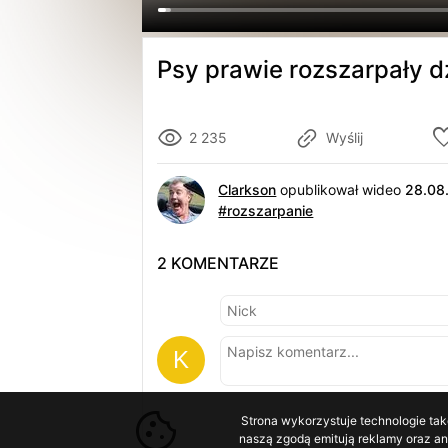
Psy prawie rozszarpały d
2 235
Wyślij
Clarkson
opublikował wideo
28.08
#rozszarpanie
2 KOMENTARZE
Strona wykorzystuje technologie tak
naszą zgodą emitują reklamy oraz ana