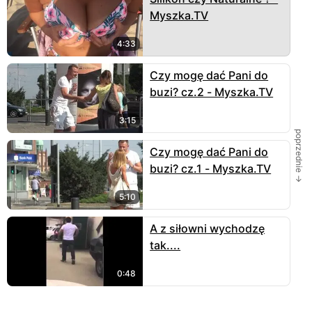
Myszka.TV
4:33
Czy mogę dać Pani do
buzi? cz.2 - Myszka.TV
3:15
poprzednie →
Czy mogę dać Pani do
buzi? cz.1 - Myszka.TV
5:10
A z siłowni wychodzę
tak....
0:48