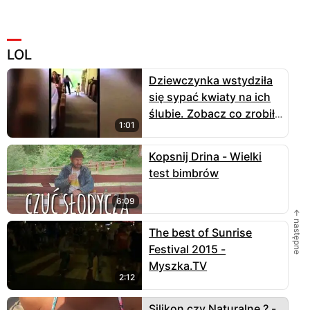
LOL
Dziewczynka wstydziła
się sypać kwiaty na ich
ślubie. Zobacz co zrobił
1:01
jej tata...
Kopsnij Drina - Wielki
test bimbrów
6:09
← następne
The best of Sunrise
Festival 2015 -
Myszka.TV
2:12
Silikon czy Naturalne ? -