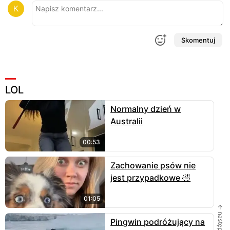
Skomentuj
LOL
Normalny dzień w
Australii
00:53
Zachowanie psów nie
jest przypadkowe 🤣
01:05
← następne
Pingwin podróżujący na