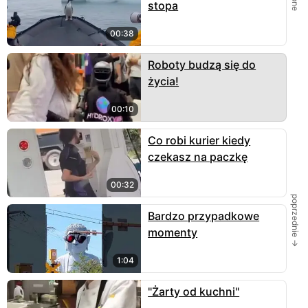
stopa
00:38
Roboty budzą się do
życia!
00:10
Co robi kurier kiedy
czekasz na paczkę
00:32
poprzednie →
Bardzo przypadkowe
momenty
1:04
"Żarty od kuchni"