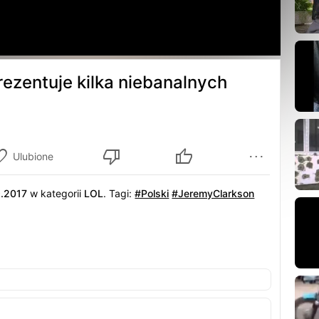
rezentuje kilka niebanalnych
Ulubione
9.2017
w kategorii
LOL
.
Tagi:
#Polski
#JeremyClarkson