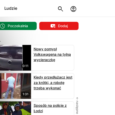
Ludzie
Poczekalnia
Dodaj
L
Nowy pomysł
Volkswagena na tylną
wycieraczkę
0:11
Kiedy przedłużacz jest
za krótki, a robotę
trzeba wykonać
1:31
← następne
Sposób na policje z
Łodzi