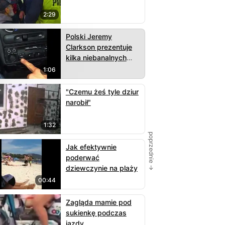
2:29
Polski Jeremy
Clarkson prezentuje
kilka niebanalnych
funkcji corsy
1:06
"Czemu żeś tyle dziur
narobił"
1:32
poprzednie →
Jak efektywnie
poderwać
dziewczynie na plaży
00:44
Zagląda mamie pod
sukienkę podczas
jazdy