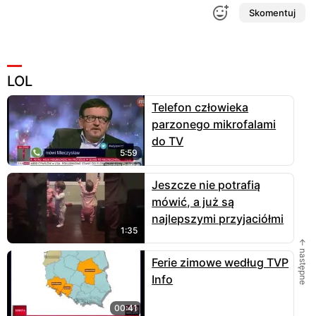
Skomentuj
LOL
Telefon człowieka
parzonego mikrofalami
do TV
5:59
Jeszcze nie potrafią
mówić, a już są
najlepszymi przyjaciółmi
1:35
← następne
Ferie zimowe według TVP
Info
00:41