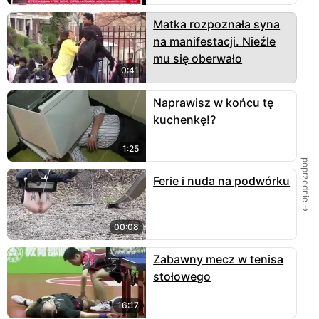
Matka rozpoznała syna
na manifestacji. Nieźle
mu się oberwało
0:41
Naprawisz w końcu tę
kuchenkę!?
1:25
poprzednie →
Ferie i nuda na podwórku
00:08
Zabawny mecz w tenisa
stołowego
16:17