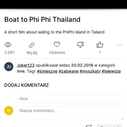
Boat to Phi Phi Thailand
A short film about sailing to the PhiPhi island in Tailand
2 081
Ulubione
1
Wyślij
Joker123
opublikował wideo
20.02.2018
w kategorii
inne
.
Tagi:
#śmieszne
#zabwane
#myszkatv
#telewizja
DODAJ KOMENTARZ