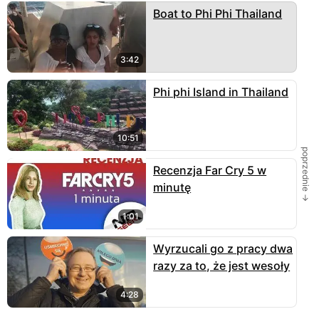
Boat to Phi Phi Thailand
3:42
Phi phi Island in Thailand
10:51
poprzednie →
Recenzja Far Cry 5 w
minutę
1:01
Wyrzucali go z pracy dwa
razy za to, że jest wesoły
4:28