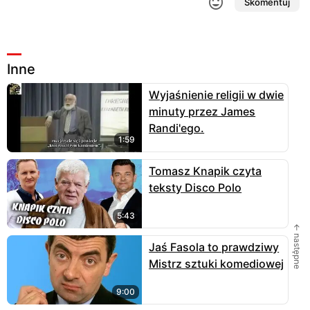
Skomentuj
Inne
Wyjaśnienie religii w dwie
minuty przez James
Randi'ego.
1:59
Tomasz Knapik czyta
teksty Disco Polo
5:43
← następne
Jaś Fasola to prawdziwy
Mistrz sztuki komediowej
9:00