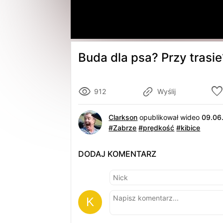
Buda dla psa? Przy trasi
912
Wyślij
Clarkson
opublikował wideo
09.06
#Zabrze
#prędkość
#kibice
DODAJ KOMENTARZ