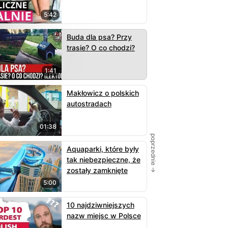
5:42
Buda dla psa? Przy
trasie? O co chodzi?
1:41
Makłowicz o polskich
autostradach
01:38
poprzednie →
Aquaparki, które były
tak niebezpieczne, że
zostały zamknięte
5:00
10 najdziwniejszych
nazw miejsc w Polsce