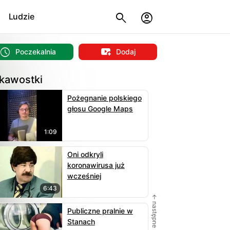
Ludzie
Poczekalnia
Dodaj
kawostki
Pożegnanie polskiego
głosu Google Maps
1:09
Oni odkryli
koronawirusa już
wcześniej
6:43
← następne
Publiczne pralnie w
Stanach