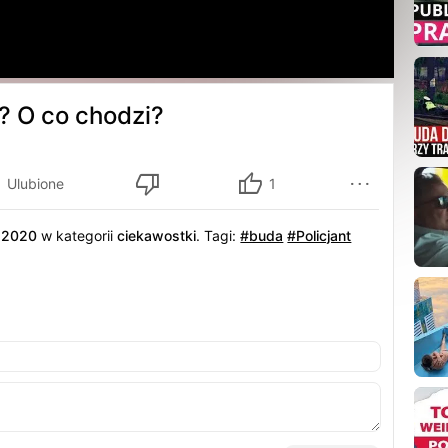
e? O co chodzi?
Ulubione
1
.2020
w kategorii
ciekawostki
.
Tagi:
#buda
#Policjant