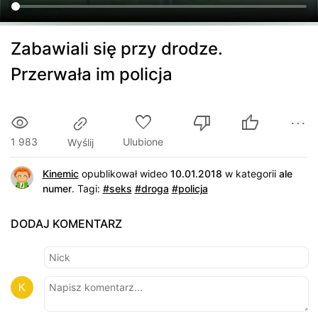
Zabawiali się przy drodze.
Przerwała im policja
1 983
Ulubione
Wyślij
Kinemic
opublikował wideo
10.01.2018
w kategorii
ale
numer
.
Tagi:
#seks
#droga
#policja
DODAJ KOMENTARZ