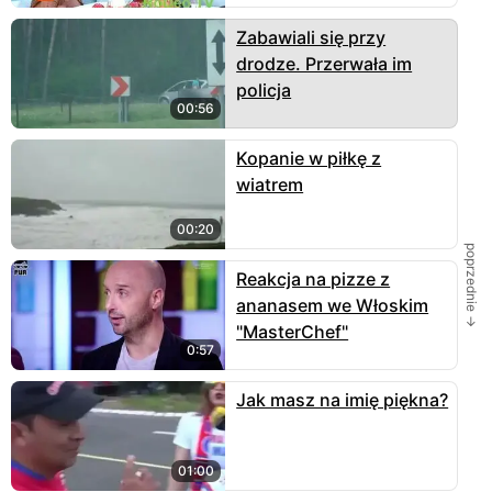
Zabawiali się przy
drodze. Przerwała im
policja
00:56
Kopanie w piłkę z
wiatrem
00:20
poprzednie →
Reakcja na pizze z
ananasem we Włoskim
"MasterChef"
0:57
Jak masz na imię piękna?
01:00