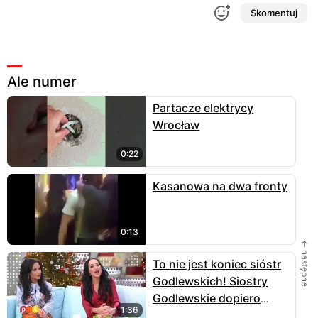
Skomentuj
Ale numer
Partacze elektrycy
Wrocław
0:22
Kasanowa na dwa fronty
0:13
← następne
To nie jest koniec sióstr
Godlewskich! Siostry
Godlewskie dopiero
1:36
nadchodzą!