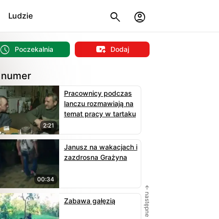
Ludzie
Poczekalnia
Dodaj
 numer
Pracownicy podczas
lanczu rozmawiają na
temat pracy w tartaku
2:21
Janusz na wakacjach i
zazdrosna Grażyna
00:34
← następne
Zabawa gałęzią