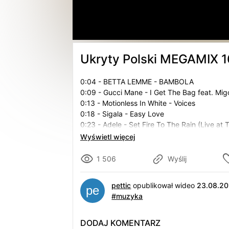
Ukryty Polski MEGAMIX 16
0:04 - BETTA LEMME - BAMBOLA
0:09 - Gucci Mane - I Get The Bag feat. Mig
0:13 - Motionless In White - Voices
0:18 - Sigala - Easy Love
0:23 - Adele - Set Fire To The Rain (Live at 
0:28 - Clean Bandit - Solo feat. Demi Lovato
Wyświetl więcej
0:34 - Helene Fischer _ Atemlos durch die N
0:40 - Tamara Gachechiladze - Keep The Fa
1 506
Wyślij
0:48 - Александр Рыбак _Стрела Амура_ (
0:52 - Uplink - To Myself (feat. NK)
pettic
opublikował wideo
23.08.20
0:58 - Ray Charles - Hit the road Jack
#muzyka
1:01 - katy perry - roar
1:06 - Полина Гагарина - Спектакль окон
1:10 – AC_DC – Thunderstruck
DODAJ KOMENTARZ