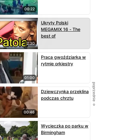
00:22
Ukryty Polski
MEGAMIX 16 - The
best of
2:30
Praca gwoździarką w
rytmie orkiestry
01:00
poprzednie →
Dziewczynka przeklina
podczas chrztu
00:46
Wycieczka po parku w
Birmingham