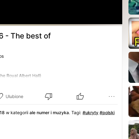
 - The best of
os
The Royal Albert Hall)
acht
ith
Ulubione
Strela Amura)
18
w kategorii
ale numer i muzyka
.
Tagi:
#ukryty
#polski
чен