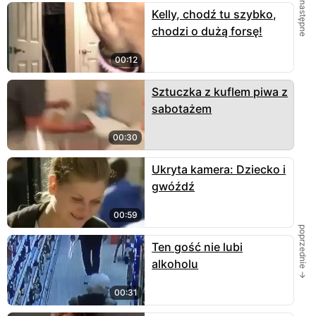
← następne
Kelly, chodź tu szybko,
chodzi o dużą forsę!
00:12
Sztuczka z kuflem piwa z
sabotażem
00:30
Ukryta kamera: Dziecko i
gwóźdź
00:59
poprzednie →
Ten gość nie lubi
alkoholu
00:31