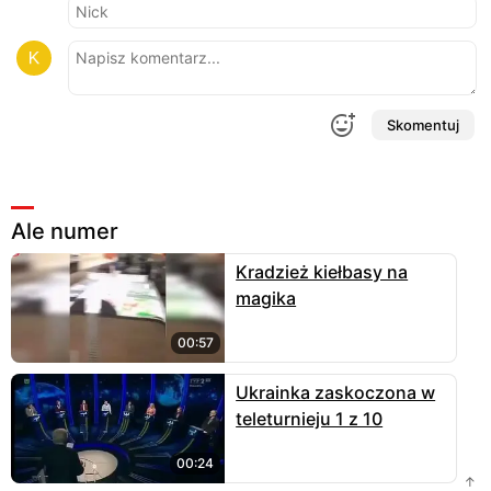
Skomentuj
Ale numer
Kradzież kiełbasy na
magika
00:57
Ukrainka zaskoczona w
teleturnieju 1 z 10
00:24