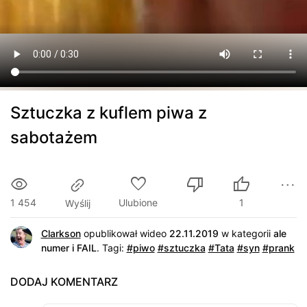
Sztuczka z kuflem piwa z
sabotażem
1 454
Ulubione
1
Wyślij
Clarkson
opublikował wideo
22.11.2019
w kategorii
ale
numer i FAIL
.
Tagi:
#piwo
#sztuczka
#Tata
#syn
#prank
DODAJ KOMENTARZ