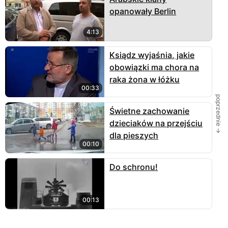
opanowały Berlin
4:13
Ksiądz wyjaśnia, jakie
obowiązki ma chora na
raka żona w łóżku
00:33
poprzednie →
Świetne zachowanie
dzieciaków na przejściu
dla pieszych
00:10
Do schronu!
00:13