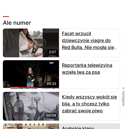
Ale numer
Facet wrzucił
dziewczynie viagrę do
Red Bulla. Nie mogła się
2:07
opanować!
Reporterka telewizyjna
wzięła lwa za psa
00:25
← następne
Kiedy wszyscy wokół się
biją, a ty chcesz tylko
zabrać swoje piwo
00:09
Arabskie klany