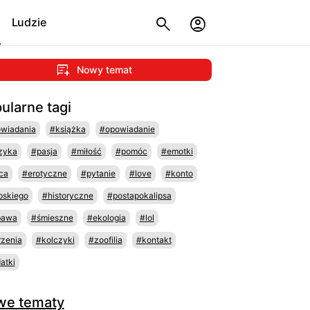
Ludzie
Nowy temat
ularne tagi
wiadania
#książka
#opowiadanie
zyka
#pasja
#miłość
#pomóc
#emotki
ca
#erotyczne
#pytanie
#love
#konto
pskiego
#historyczne
#postapokalipsa
bawa
#śmieszne
#ekologia
#lol
zenia
#kolczyki
#zoofilia
#kontakt
atki
we tematy