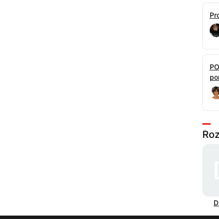
Pr
PO
por
Roz
D