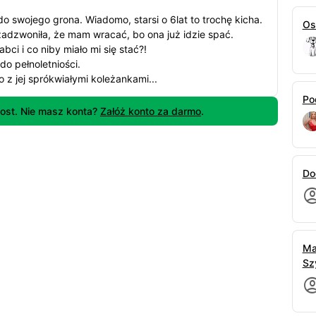
do swojego grona. Wiadomo, starsi o 6lat to trochę kicha.
Os
zadzwoniła, że mam wracać, bo ona już idzie spać.
i i co niby miało mi się stać?!
do pełnoletniości.
 z jej sprókwiałymi koleżankami...
Po
ost. Nie masz konta?
Załóż konto za darmo
.
Do
Ma
Sz