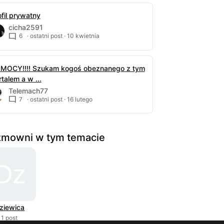
ofil prywatny
cicha2591
6
· ostatni post ·
10 kwietnia
MOCY!!!! Szukam kogoś obeznanego z tym
talem a w ...
Telemach77
7
· ostatni post ·
16 lutego
mowni w tym temacie
ziewica
1 post