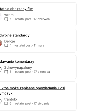
tatnio obejrzany film
wram
7
· ostatni post ·
17 czerwca
dwójne standardy
Delicje
4
· ostatni post ·
11 maja
dawanie komentarzy
Zdrowynapalony
5
· ostatni post ·
27 czerwca
 ktoś może zapisane opowiadania Gosi
ymczyk
trantolo
6
· ostatni post ·
17 stycznia