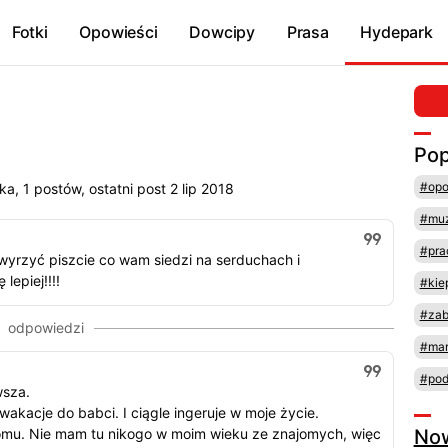
Fotki
Opowieści
Dowcipy
Prasa
Hydepark
Pop
#opo
, 1 postów, ostatni post 2 lip 2018
#mu
#pra
 wyrzyć piszcie co wam siedzi na serduchach i
lepiej!!!!
#kie
#za
#mar
#pod
wsza.
 wakacje do babci. I ciągle ingeruje w moje życie.
omu. Nie mam tu nikogo w moim wieku ze znajomych, więc
No