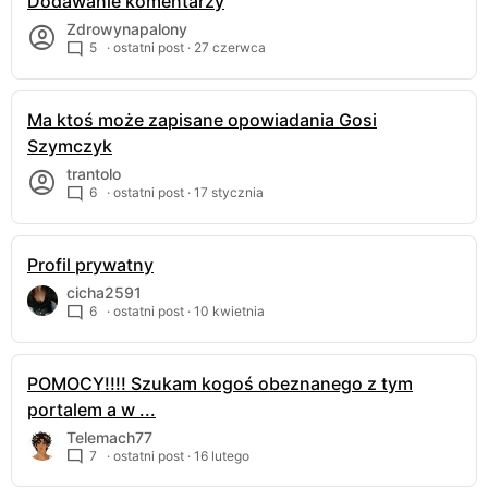
Dodawanie komentarzy
Zdrowynapalony
5
· ostatni post ·
27 czerwca
Ma ktoś może zapisane opowiadania Gosi
Szymczyk
trantolo
6
· ostatni post ·
17 stycznia
Profil prywatny
cicha2591
6
· ostatni post ·
10 kwietnia
POMOCY!!!! Szukam kogoś obeznanego z tym
portalem a w ...
Telemach77
7
· ostatni post ·
16 lutego