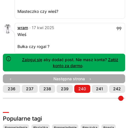
Miasteczko czy wieś?
wram
· 17 kwi 2025
Wieś
Bułka czy rogal ?
Zaloguj się
aby dodać post. Nie masz konta?
Załóż
konto za darmo
.
Następna strona
236
237
238
239
240
241
242
Popularne tagi
#opowiadania
#książka
#opowiadanie
#muzyka
#pasja