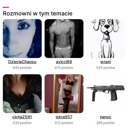
Rozmowni w tym temacie
DziecieChaosu
avicci69
wram
446 postów
415 postów
345 postów
cicha2591
iskra957
nanoc
339 postów
312 postów
295 postów