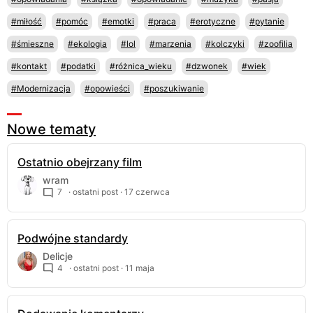
#miłość
#pomóc
#emotki
#praca
#erotyczne
#pytanie
#śmieszne
#ekologia
#lol
#marzenia
#kolczyki
#zoofilia
#kontakt
#podatki
#różnica_wieku
#dzwonek
#wiek
#Modernizacja
#opowieści
#poszukiwanie
Nowe tematy
Ostatnio obejrzany film
wram
7
· ostatni post ·
17 czerwca
Podwójne standardy
Delicje
4
· ostatni post ·
11 maja