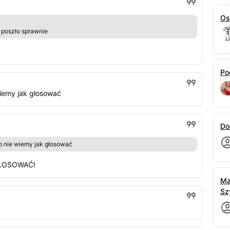
Os
i poszło sprawnie
Po
wiemy jak głosować
Do
zo nie wiemy jak głosować
GŁOSOWAĆ!
Ma
Sz