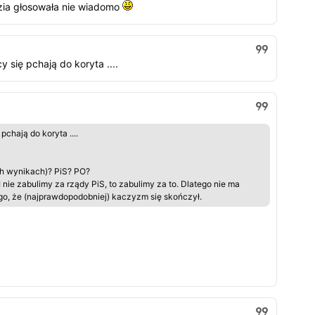
zia głosowała nie wiadomo
cy się pchają do koryta ....
pchają do koryta ....
ych wynikach)? PiS? PO?
nie zabulimy za rządy PiS, to zabulimy za to. Dlatego nie ma
o, że (najprawdopodobniej) kaczyzm się skończył.