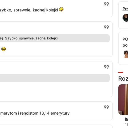
Pr
ybko, sprawnie, żadnej kolejki
ę. Szybko, sprawnie, żadnej kolejki
PO
por
.
Roz
 emerytom i rencistom 13,14 emerytury
i
1