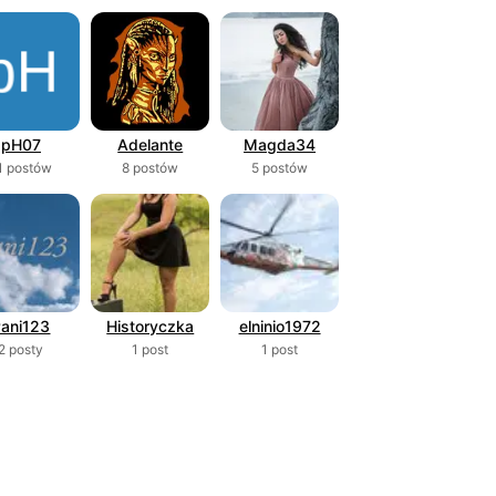
pH07
Adelante
Magda34
1 postów
8 postów
5 postów
Pani123
Historyczka
elninio1972
2 posty
1 post
1 post