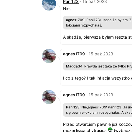
Pani123
· 15 paź 2023
Nie,
agnes1709
: Pani123: Jasne że byłam. 
łokciami rozpychałaś.
A skądże, pierwsza byłam reszta st
agnes1709
· 15 paź 2023
Magda34
: Prawda jest taka że tylko P
I co z tego? I tak inflacja wszystk
agnes1709
· 15 paź 2023
Pani123
: Nie,agnes1709: Pani123: Jasn
się pewnie łokciami rozpychałaś. A skąd
Przed otwarciem pewnie już koczował
raczej lisica chytrusica
(wybacz,