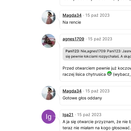
Magda34
· 15 paź 2023
Na rencie
agnes1709
· 15 paź 2023
Pani123
: Nie,agnes1709: Pani123: Jasn
się pewnie łokciami rozpychałaś. A skąd
Przed otwarciem pewnie już koczował
raczej lisica chytrusica
(wybacz,
Magda34
· 15 paź 2023
Gotowe głos oddany
Iga21
· 15 paź 2023
A ja się otwarcie przyznam, że nie
teraz nie miałam na kogo głosować