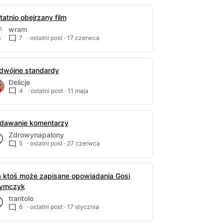
tatnio obejrzany film
wram
7
· ostatni post ·
17 czerwca
dwójne standardy
Delicje
4
· ostatni post ·
11 maja
dawanie komentarzy
Zdrowynapalony
5
· ostatni post ·
27 czerwca
 ktoś może zapisane opowiadania Gosi
ymczyk
trantolo
6
· ostatni post ·
17 stycznia