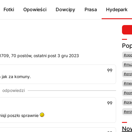
Fotki
Opowieści
Dowcipy
Prasa
Hydepark
Pop
#opo
709, 70 postów, ostatni post 3 gru 2023
#mu
#ero
a jak za komuny.
#med
#pom
#prą
#ero
misji poszło sprawnie
No