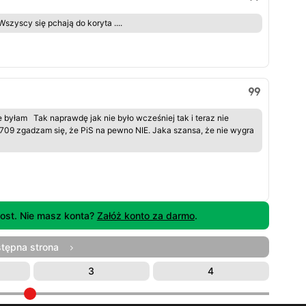
. Wszyscy się pchają do koryta ....
ie byłam Tak naprawdę jak nie było wcześniej tak i teraz nie
709 zgadzam się, że PiS na pewno NIE. Jaka szansa, że nie wygra
ost. Nie masz konta?
Załóż konto za darmo
.
stępna strona
3
4