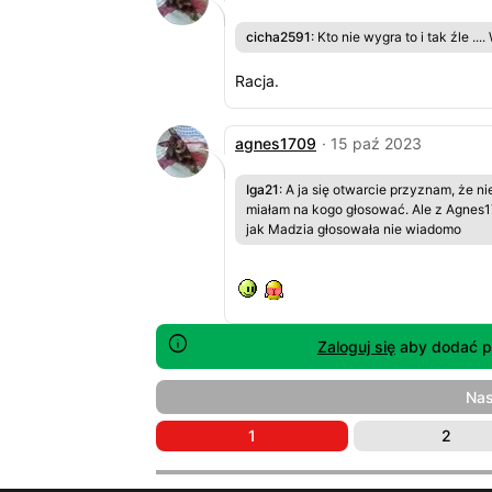
cicha2591
: Kto nie wygra to i tak źle ...
Racja.
agnes1709
· 15 paź 2023
Iga21
: A ja się otwarcie przyznam, że n
miałam na kogo głosować. Ale z Agnes1
jak Madzia głosowała nie wiadomo
Zaloguj się
aby dodać p
Na
1
2