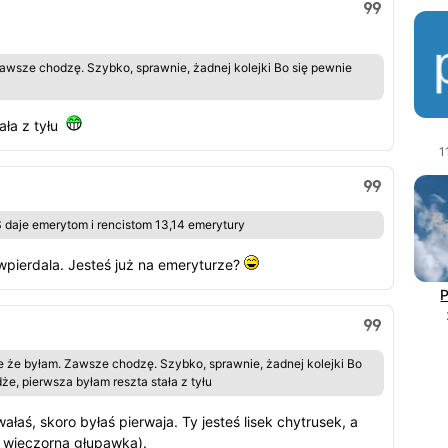
Zawsze chodzę. Szybko, sprawnie, żadnej kolejki Bo się pewnie
ała z tyłu
1
iS daje emerytom i rencistom 13,14 emerytury
o wpierdala. Jesteś już na emeryturze?
e że byłam. Zawsze chodzę. Szybko, sprawnie, żadnej kolejki Bo
że, pierwsza byłam reszta stała z tyłu
aś, skoro byłaś pierwaja. Ty jesteś lisek chytrusek, a
 wieczorna głupawka).