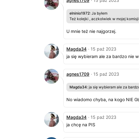
agnes1709
· 15 paź 2023
elninio1972
: Ja byłem
Też kolejki , aczkolwiek w mojej komisj
U mnie też nie najgorzej.
Magda34
· 15 paź 2023
ja się wybieram ale za bardzo nie 
agnes1709
· 15 paź 2023
Magda34
: ja się wybieram ale za bard
No wiadomo chyba, na kogo NIE 
Magda34
· 15 paź 2023
ja chcę na PIS