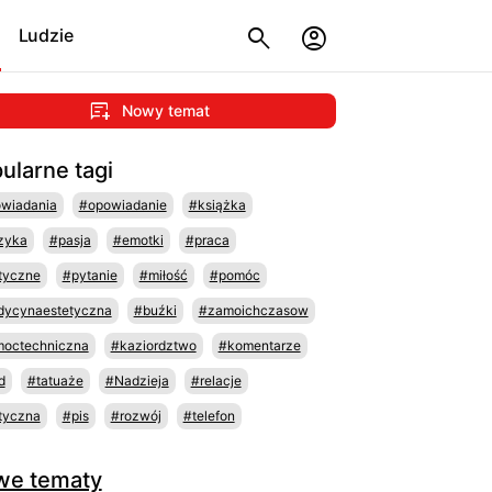
Ludzie
Nowy temat
ularne tagi
wiadania
#opowiadanie
#książka
zyka
#pasja
#emotki
#praca
tyczne
#pytanie
#miłość
#pomóc
ycynaestetyczna
#buźki
#zamoichczasow
octechniczna
#kaziordztwo
#komentarze
d
#tatuaże
#Nadzieja
#relacje
tyczna
#pis
#rozwój
#telefon
we tematy