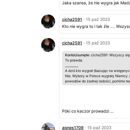
Jaka szansa, że nie wygra jak Mad
cicha2591
· 15 paź 2023
Kto nie wygra to i tak źle .... Wszys
cicha2591
· 15 paź 2023
KontoUsunięte
: cicha2591: Wszyscy się 
To prawda.
_________
A dziś kto wygrał (bazując na wstępn
Nie. Wybory w Polsce wygrały Niemcy. I 
powodów do żadnej radości, pomimo teg
Póki co kaczor prowadzi ...
agnes1709
· 15 paź 2023