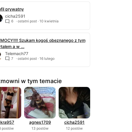
ofil prywatny
cicha2591
6
· ostatni post ·
10 kwietnia
MOCY!!!! Szukam kogoś obeznanego z tym
talem a w ...
Telemach77
7
· ostatni post ·
16 lutego
mowni w tym temacie
skra957
agnes1709
cicha2591
6 postów
13 postów
12 postów