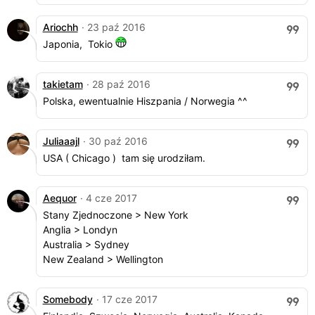
Ariochh
· 23 paź 2016
Japonia, Tokio
takietam
· 28 paź 2016
Polska, ewentualnie Hiszpania / Norwegia ^^
Juliaaajl
· 30 paź 2016
USA ( Chicago ) tam się urodziłam.
Aequor
· 4 cze 2017
Stany Zjednoczone > New York
Anglia > Londyn
Australia > Sydney
New Zealand > Wellington
Somebody
· 17 cze 2017