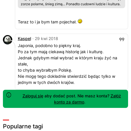
zorze polarne, śnieg zimą... Ponadto cudowni ludzie i kultura.
Teraz to i ja bym tam pojechał.
Kaspel
· 29 kwi 2018
Japonia, podobno to piękny kraj.
Po za tym mają ciekawą historię jak i kulturę.
Jednak gdybym miał wybrać w którym kraju żyć na
stałe,
to chyba wybrałbym Polskę.
Nie mogę tego dokładnie stwierdzić będąc tylko w
jednym w tych dwóch krajów.
Zaloguj się
aby dodać post. Nie masz konta?
Załóż
konto za darmo
.
Popularne tagi