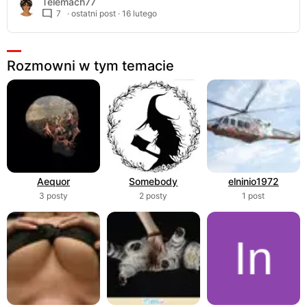
Telemach77
7
· ostatni post ·
16 lutego
Rozmowni w tym temacie
Aequor
Somebody
elninio1972
3 posty
2 posty
1 post