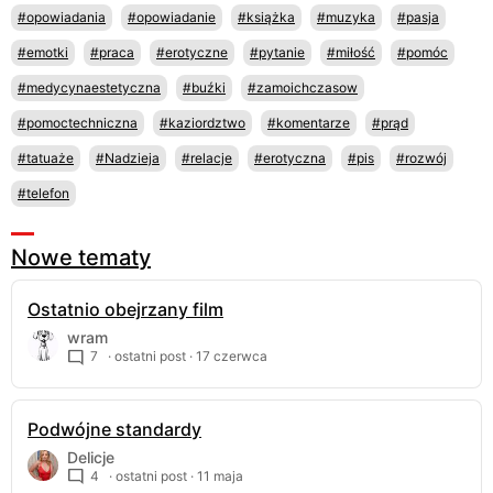
#opowiadania
#opowiadanie
#książka
#muzyka
#pasja
#emotki
#praca
#erotyczne
#pytanie
#miłość
#pomóc
#medycynaestetyczna
#buźki
#zamoichczasow
#pomoctechniczna
#kaziordztwo
#komentarze
#prąd
#tatuaże
#Nadzieja
#relacje
#erotyczna
#pis
#rozwój
#telefon
Nowe tematy
Ostatnio obejrzany film
wram
7
· ostatni post ·
17 czerwca
Podwójne standardy
Delicje
4
· ostatni post ·
11 maja