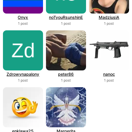
Onyx
noTyouRsunshinE
MadziusiA
1 post
1 post
1 post
Zdrowynapalony
peter86
nanoc
1 post
1 post
1 post
enklawa25
Margerita