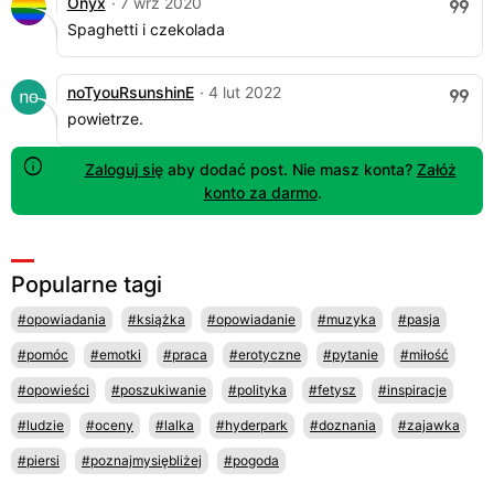
Onyx
· 7 wrz 2020
Spaghetti i czekolada
noTyouRsunshinE
· 4 lut 2022
powietrze.
Zaloguj się
aby dodać post. Nie masz konta?
Załóż
konto za darmo
.
Popularne tagi
#opowiadania
#książka
#opowiadanie
#muzyka
#pasja
#pomóc
#emotki
#praca
#erotyczne
#pytanie
#miłość
#opowieści
#poszukiwanie
#polityka
#fetysz
#inspiracje
#ludzie
#oceny
#lalka
#hyderpark
#doznania
#zajawka
#piersi
#poznajmysiębliżej
#pogoda