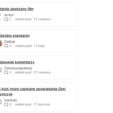
tatnio obejrzany film
wram
7
· ostatni post ·
17 czerwca
dwójne standardy
Delicje
4
· ostatni post ·
11 maja
dawanie komentarzy
Zdrowynapalony
5
· ostatni post ·
27 czerwca
 ktoś może zapisane opowiadania Gosi
ymczyk
trantolo
6
· ostatni post ·
17 stycznia