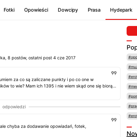
Fotki
Opowieści
Dowcipy
Prasa
Hydepark
Pop
#opo
a, 8 postów, ostatni post 4 cze 2017
#mu
#ero
ozumiem za co są zaliczane punkty i po co one w
ków to wie? Mam ich 1395 i nie wiem skąd one się biorą...
#med
#pom
#prą
#ero
, ale chyba za dodawanie opowiadań, fotek,
No