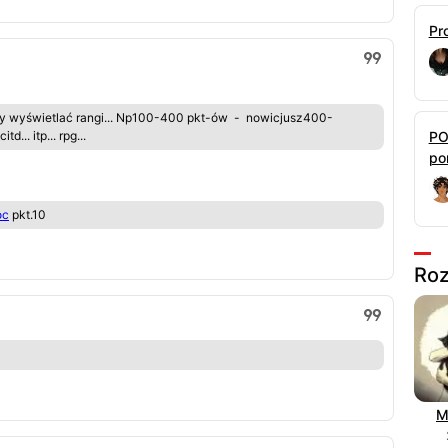
Pr
by wyświetlać rangi... Np100-400 pkt-ów - nowicjusz400-
PO
.. itp... rpg...
por
oc
pkt.10
Roz
M