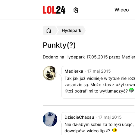
Wideo
Hydepark
Punkty(?)
Dodano na Hydepark
17.05.2015
przez Madierk
Madierka
· 17 maj 2015
Tak jak już widnieje w tytule nie r
zasadzie są. Może ktoś z użytkowni
Ktoś potrafi mi to wytłumaczyć?
DziecieChaosu
· 17 maj 2015
Nie dałabym sobie za to ręki uciąć
dowcipów, wideo itp :P