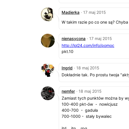
Madierka
· 17 maj 2015
W takim razie po co one są? Chyb
nienasycona
· 17 maj 2015
http://lol24.com/info/pomoc
pkt.10
Ingrid
· 18 maj 2015
Dokładnie tak. Po prostu twoja "ak
nemfer
· 18 maj 2015
Zamiast tych punktów można by wyś
100-400 pkt-ów - nowicjusz
400-700 - gaduła
700-1000 - stały bywalec
itd... itp... rpg...