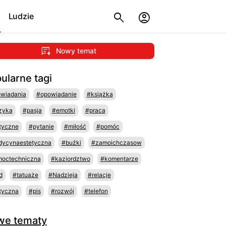
Ludzie
Nowy temat
ularne tagi
wiadania
#opowiadanie
#książka
zyka
#pasja
#emotki
#praca
tyczne
#pytanie
#miłość
#pomóc
ycynaestetyczna
#buźki
#zamoichczasow
octechniczna
#kaziordztwo
#komentarze
d
#tatuaże
#Nadzieja
#relacje
tyczna
#pis
#rozwój
#telefon
we tematy