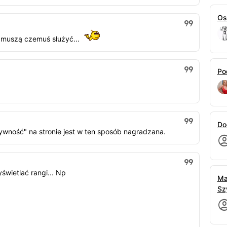
Os
a muszą czemuś służyć...
Po
Do
tywność" na stronie jest w ten sposób nagradzana.
wietlać rangi... Np
Ma
Sz