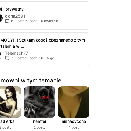
ofil prywatny
cicha2591
6
· ostatni post ·
10 kwietnia
MOCY!!!! Szukam kogoś obeznanego z tym
talem a w ...
Telemach77
7
· ostatni post ·
16 lutego
mowni w tym temacie
adierka
nemfer
nienasycona
2 posty
2 posty
1 post