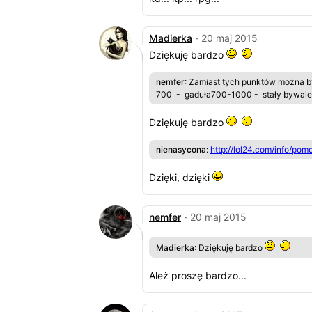
Madierka
· 20 maj 2015
Dziękuję bardzo
nemfer
: Zamiast tych punktów można 
700 - gaduła700-1000 - stały bywalecitd.
Dziękuję bardzo
nienasycona
:
http://lol24.com/info/pom
Dzięki, dzięki
nemfer
· 20 maj 2015
Madierka
: Dziękuję bardzo
Ależ proszę bardzo...