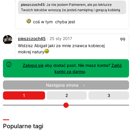
pieszczoch45
: Ja nie jestem Palmerem, ale po lekturze
Twoich tekstów wnoszę że jesteś namiętną i gorącą kobietą
coś w tym chyba jest
pieszczoch45
· 25 sty 2017
Widzisz Abigail jaki ze mnie znawca kobiecej
mokrej natury
Zaloguj się
aby dodać post. Nie masz konta?
Załóż
konto za darmo
.
Następna strona
1
2
3
Popularne tagi