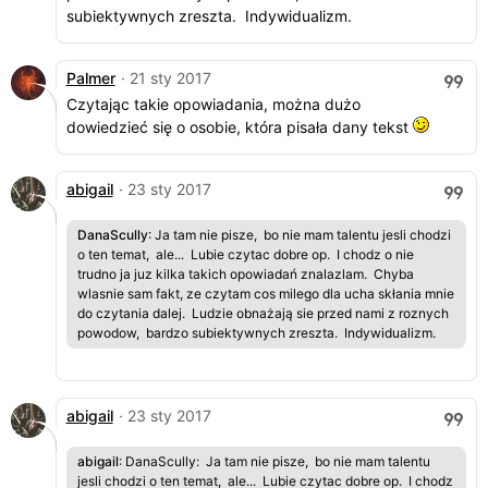
subiektywnych zreszta. Indywidualizm.
Palmer
· 21 sty 2017
Czytając takie opowiadania, można dużo
dowiedzieć się o osobie, która pisała dany tekst
abigail
· 23 sty 2017
DanaScully
: Ja tam nie pisze, bo nie mam talentu jesli chodzi
o ten temat, ale... Lubie czytac dobre op. I chodz o nie
trudno ja juz kilka takich opowiadań znalazlam. Chyba
wlasnie sam fakt, ze czytam cos milego dla ucha skłania mnie
do czytania dalej. Ludzie obnażają sie przed nami z roznych
powodow, bardzo subiektywnych zreszta. Indywidualizm.
abigail
· 23 sty 2017
abigail
: DanaScully: Ja tam nie pisze, bo nie mam talentu
jesli chodzi o ten temat, ale... Lubie czytac dobre op. I chodz