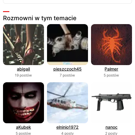
Rozmowni w tym temacie
abigail
pieszczoch45
Palmer
19 postów
7 postów
5 postów
aKubek
elninio1972
nanoc
5 postów
4 posty
2 posty