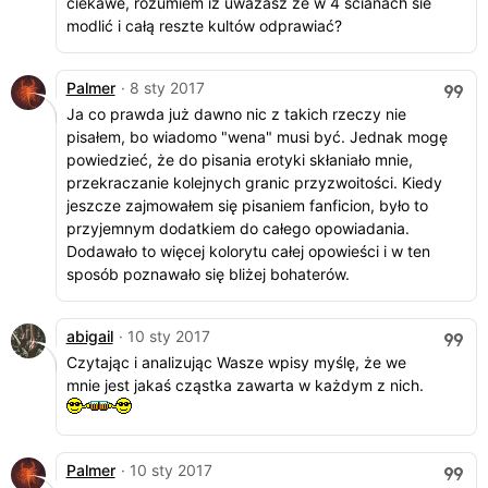
ciekawe, rozumiem iż uważasz że w 4 ścianach sie
modlić i całą reszte kultów odprawiać?
Palmer
· 8 sty 2017
Ja co prawda już dawno nic z takich rzeczy nie
pisałem, bo wiadomo "wena" musi być. Jednak mogę
powiedzieć, że do pisania erotyki skłaniało mnie,
przekraczanie kolejnych granic przyzwoitości. Kiedy
jeszcze zajmowałem się pisaniem fanficion, było to
przyjemnym dodatkiem do całego opowiadania.
Dodawało to więcej kolorytu całej opowieści i w ten
sposób poznawało się bliżej bohaterów.
abigail
· 10 sty 2017
Czytając i analizując Wasze wpisy myślę, że we
mnie jest jakaś cząstka zawarta w każdym z nich.
Palmer
· 10 sty 2017