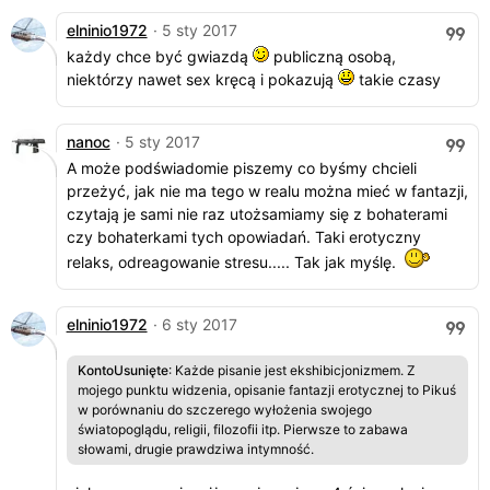
elninio1972
· 5 sty 2017
każdy chce być gwiazdą
publiczną osobą,
niektórzy nawet sex kręcą i pokazują
takie czasy
nanoc
· 5 sty 2017
A może podświadomie piszemy co byśmy chcieli
przeżyć, jak nie ma tego w realu można mieć w fantazji,
czytają je sami nie raz utożsamiamy się z bohaterami
czy bohaterkami tych opowiadań. Taki erotyczny
relaks, odreagowanie stresu..... Tak jak myślę.
elninio1972
· 6 sty 2017
KontoUsunięte
: Każde pisanie jest ekshibicjonizmem. Z
mojego punktu widzenia, opisanie fantazji erotycznej to Pikuś
w porównaniu do szczerego wyłożenia swojego
światopoglądu, religii, filozofii itp. Pierwsze to zabawa
słowami, drugie prawdziwa intymność.