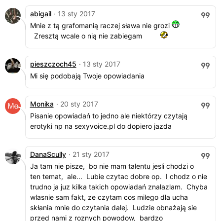
abigail
· 13 sty 2017
Mnie z tą grafomanią raczej sława nie grozi
Zresztą wcale o nią nie zabiegam
pieszczoch45
· 13 sty 2017
Mi się podobają Twoje opowiadania
Monika
· 20 sty 2017
Pisanie opowiadań to jedno ale niektórzy czytają
erotyki np na sexyvoice.pl do dopiero jazda
DanaScully
· 21 sty 2017
Ja tam nie pisze, bo nie mam talentu jesli chodzi o
ten temat, ale... Lubie czytac dobre op. I chodz o nie
trudno ja juz kilka takich opowiadań znalazlam. Chyba
wlasnie sam fakt, ze czytam cos milego dla ucha
skłania mnie do czytania dalej. Ludzie obnażają sie
przed nami z roznych powodow, bardzo