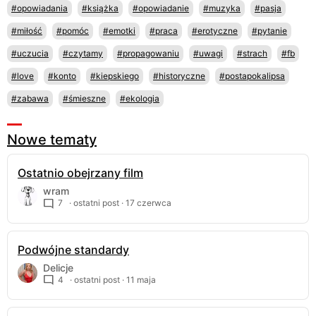
#opowiadania
#książka
#opowiadanie
#muzyka
#pasja
#miłość
#pomóc
#emotki
#praca
#erotyczne
#pytanie
#uczucia
#czytamy
#propagowaniu
#uwagi
#strach
#fb
#love
#konto
#kiepskiego
#historyczne
#postapokalipsa
#zabawa
#śmieszne
#ekologia
Nowe tematy
Ostatnio obejrzany film
wram
7
· ostatni post ·
17 czerwca
Podwójne standardy
Delicje
4
· ostatni post ·
11 maja