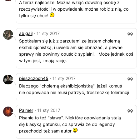
A teraz najlepsze! Można wziąć dowolną osobę z
rzeczywistości i w opowiadaniu można robić z nią, co
tylko się chce!
abigail
· 11 sty 2017
Spotkałam się już z zarzutami ze jestem cholerną
ekshibicjonistką, i uwielbiam się obnażać, a pewne
sprawy nie powinny opuścić sypialni. Może jednak coś
w tym jest, i mają rację.
pieszczoch45
· 11 sty 2017
Dlaczego "cholerną ekshibicjonistką", jeżeli komuś
nie odpowiada nie musi patrzyć, troszeczkę tolerancji
Palmer
· 11 sty 2017
Pisanie to też "sława". Niektóre opowiadania stają
się klasyką gatunku, co sprawia że do legendy
przechodzi też sam autor