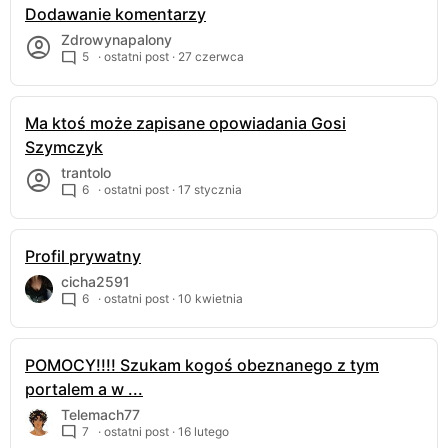
Dodawanie komentarzy
Zdrowynapalony
5
· ostatni post ·
27 czerwca
Ma ktoś może zapisane opowiadania Gosi
Szymczyk
trantolo
6
· ostatni post ·
17 stycznia
Profil prywatny
cicha2591
6
· ostatni post ·
10 kwietnia
POMOCY!!!! Szukam kogoś obeznanego z tym
portalem a w ...
Telemach77
7
· ostatni post ·
16 lutego