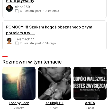
Profil prywatny
cicha2591
6
· ostatni post ·
10 kwietnia
POMOCY!!!! Szukam kogoś obeznanego z tym
portalem a w ...
Telemach77
7
· ostatni post ·
16 lutego
Rozmowni w tym temacie
Lonelyqueen
zalukaj1111
ANITA
2 posty
1 post
1 post