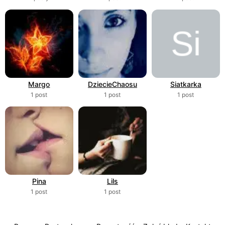
Margo
DziecieChaosu
Siatkarka
1 post
1 post
1 post
Pina
Lils
1 post
1 post