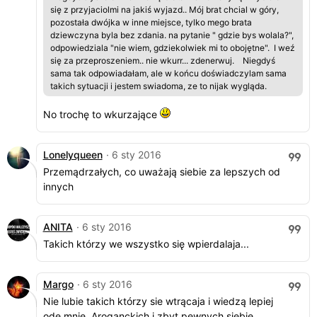
się z przyjaciolmi na jakiś wyjazd.. Mój brat chcial w góry,
pozostała dwójka w inne miejsce, tylko mego brata
dziewczyna byla bez zdania. na pytanie " gdzie bys wolala?",
odpowiedziala "nie wiem, gdziekolwiek mi to obojętne". I weź
się za przeproszeniem.. nie wkurr... zdenerwuj. Niegdyś
sama tak odpowiadałam, ale w końcu doświadczylam sama
takich sytuacji i jestem swiadoma, ze to nijak wygląda.
No trochę to wkurzające
Lonelyqueen
· 6 sty 2016
Przemądrzałych, co uważają siebie za lepszych od
innych
ANITA
· 6 sty 2016
Takich którzy we wszystko się wpierdalaja...
Margo
· 6 sty 2016
Nie lubie takich którzy sie wtrącaja i wiedzą lepiej
ode mnie. Aroganckich i zbyt pewnych siebie.