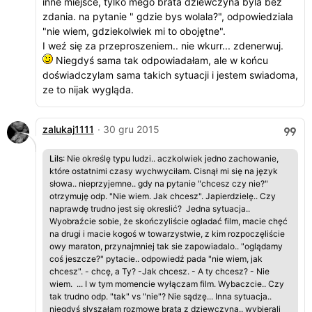
inne miejsce, tylko mego brata dziewczyna byla bez
zdania. na pytanie " gdzie bys wolala?", odpowiedziala
"nie wiem, gdziekolwiek mi to obojętne".
I weź się za przeproszeniem.. nie wkurr... zdenerwuj.
Niegdyś sama tak odpowiadałam, ale w końcu
doświadczylam sama takich sytuacji i jestem swiadoma,
ze to nijak wygląda.
zalukaj1111
· 30 gru 2015
Lils
: Nie określę typu ludzi.. aczkolwiek jedno zachowanie,
które ostatnimi czasy wychwyciłam. Cisnął mi się na język
słowa.. nieprzyjemne.. gdy na pytanie "chcesz czy nie?"
otrzymuję odp. "Nie wiem. Jak chcesz". Japierdzielę.. Czy
naprawdę trudno jest się okreslić? Jedna sytuacja..
Wyobraźcie sobie, że skończyliście ogladać film, macie chęć
na drugi i macie kogoś w towarzystwie, z kim rozpoczęliście
owy maraton, przynajmniej tak sie zapowiadalo.. "oglądamy
coś jeszcze?" pytacie.. odpowiedź pada "nie wiem, jak
chcesz". - chcę, a Ty? -Jak chcesz. - A ty chcesz? - Nie
wiem. ... I w tym momencie wyłączam film. Wybaczcie.. Czy
tak trudno odp. "tak" vs "nie"? Nie sądzę... Inna sytuacja..
niegdyś słyszałam rozmowę brata z dziewczyną.. wybierali