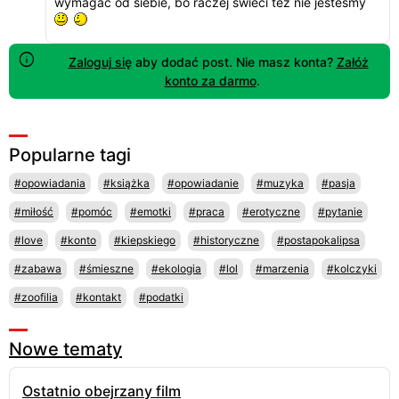
wymagać od siebie, bo raczej świeci też nie jesteśmy
Zaloguj się
aby dodać post. Nie masz konta?
Załóż
konto za darmo
.
Popularne tagi
#opowiadania
#książka
#opowiadanie
#muzyka
#pasja
#miłość
#pomóc
#emotki
#praca
#erotyczne
#pytanie
#love
#konto
#kiepskiego
#historyczne
#postapokalipsa
#zabawa
#śmieszne
#ekologia
#lol
#marzenia
#kolczyki
#zoofilia
#kontakt
#podatki
Nowe tematy
Ostatnio obejrzany film