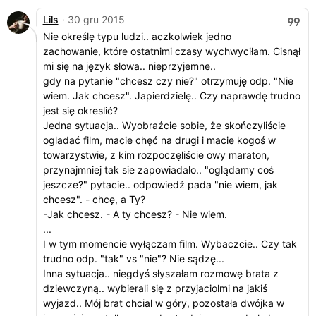
Lils
· 30 gru 2015
Nie określę typu ludzi.. aczkolwiek jedno
zachowanie, które ostatnimi czasy wychwyciłam. Cisnął
mi się na język słowa.. nieprzyjemne..
gdy na pytanie "chcesz czy nie?" otrzymuję odp. "Nie
wiem. Jak chcesz". Japierdzielę.. Czy naprawdę trudno
jest się okreslić?
Jedna sytuacja.. Wyobraźcie sobie, że skończyliście
ogladać film, macie chęć na drugi i macie kogoś w
towarzystwie, z kim rozpoczęliście owy maraton,
przynajmniej tak sie zapowiadalo.. "oglądamy coś
jeszcze?" pytacie.. odpowiedź pada "nie wiem, jak
chcesz". - chcę, a Ty?
-Jak chcesz. - A ty chcesz? - Nie wiem.
...
I w tym momencie wyłączam film. Wybaczcie.. Czy tak
trudno odp. "tak" vs "nie"? Nie sądzę...
Inna sytuacja.. niegdyś słyszałam rozmowę brata z
dziewczyną.. wybierali się z przyjaciolmi na jakiś
wyjazd.. Mój brat chcial w góry, pozostała dwójka w