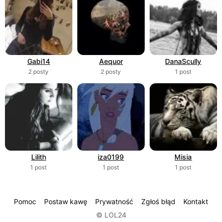
Gabi14
Aequor
DanaScully
2 posty
2 posty
1 post
Lilith
iza0199
Misia
1 post
1 post
1 post
Pomoc
Postaw kawę
Prywatność
Zgłoś błąd
Kontakt
© LOL24