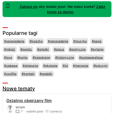
Zaloguj się
aby dodać post. Nie masz konta?
Załóż
konto za darmo
.
Popularne tagi
#opowiadania
#książka
#opowiadanie
#muzyka
#pasja
#miłość
#pomóc
#emotki
#praca
#erotyczne
#pytanie
#love
#konto
#kiepskiego
#historyczne
#postapokalipsa
#zabawa
#śmieszne
#ekologia
#lol
#marzenia
#kolczyki
#zoofilia
#kontakt
#podatki
Nowe tematy
Ostatnio obejrzany film
wram
7
· ostatni post ·
17 czerwca