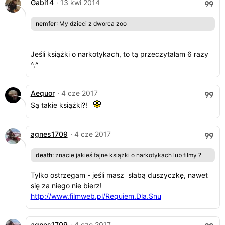
Gabi14
· 13 kwi 2014
nemfer
: My dzieci z dworca zoo
Jeśli książki o narkotykach, to tą przeczytałam 6 razy
^,^
Aequor
· 4 cze 2017
Są takie książki?!
agnes1709
· 4 cze 2017
death
: znacie jakieś fajne książki o narkotykach lub filmy ?
Tylko ostrzegam - jeśli masz słabą duszyczkę, nawet
się za niego nie bierz!
http://www.filmweb.pl/Requiem.Dla.Snu
agnes1709
· 4 cze 2017