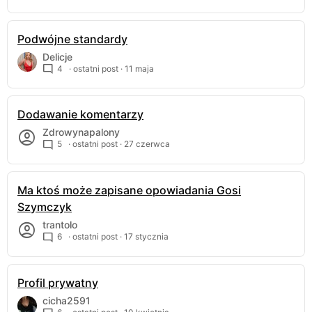
Podwójne standardy
Delicje
4
· ostatni post ·
11 maja
Dodawanie komentarzy
Zdrowynapalony
5
· ostatni post ·
27 czerwca
Ma ktoś może zapisane opowiadania Gosi
Szymczyk
trantolo
6
· ostatni post ·
17 stycznia
Profil prywatny
cicha2591