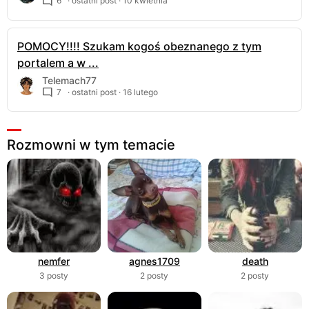
6
· ostatni post ·
10 kwietnia
POMOCY!!!! Szukam kogoś obeznanego z tym
portalem a w ...
Telemach77
7
· ostatni post ·
16 lutego
Rozmowni w tym temacie
nemfer
agnes1709
death
3 posty
2 posty
2 posty