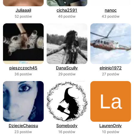
Juliaaajl
cicha2591
nanoc
52 postów
46 postów
43 postów
pieszczoch45
DanaScully
elninio1972
36 postów
29 postów
27 postów
DziecieChaosu
Somebody
LaurenOnly
23 postów
16 postów
10 postów