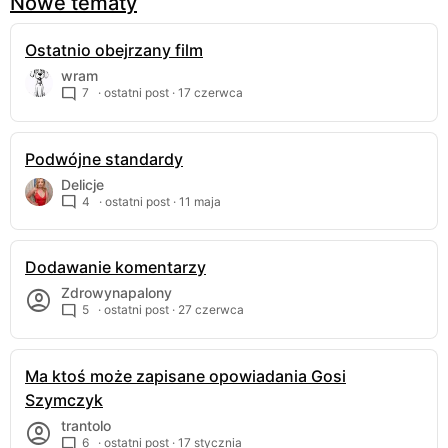
Nowe tematy
Ostatnio obejrzany film
wram
7
· ostatni post ·
17 czerwca
Podwójne standardy
Delicje
4
· ostatni post ·
11 maja
Dodawanie komentarzy
Zdrowynapalony
5
· ostatni post ·
27 czerwca
Ma ktoś może zapisane opowiadania Gosi
Szymczyk
trantolo
6
· ostatni post ·
17 stycznia