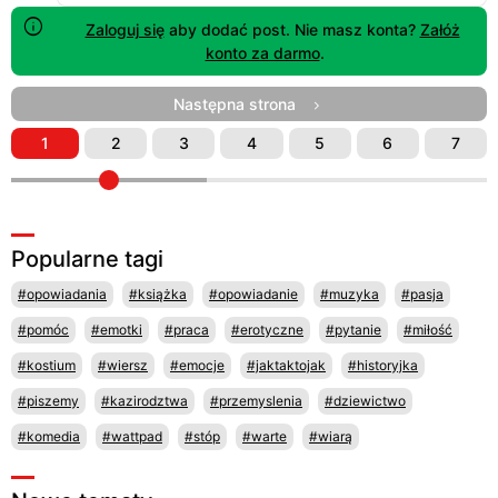
Zaloguj się
aby dodać post. Nie masz konta?
Załóż
konto za darmo
.
Następna strona
1
2
3
4
5
6
7
Popularne tagi
#opowiadania
#książka
#opowiadanie
#muzyka
#pasja
#pomóc
#emotki
#praca
#erotyczne
#pytanie
#miłość
#kostium
#wiersz
#emocje
#jaktaktojak
#historyjka
#piszemy
#kazirodztwa
#przemyslenia
#dziewictwo
#komedia
#wattpad
#stóp
#warte
#wiarą