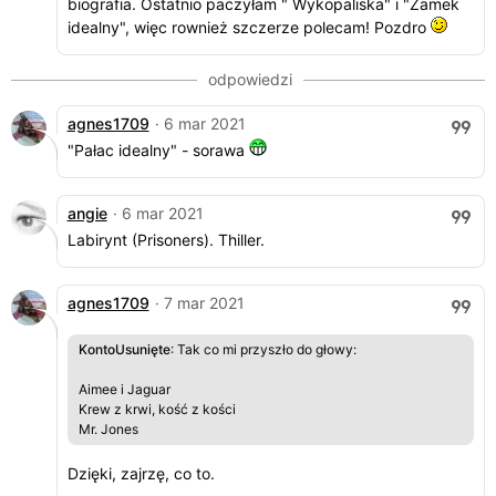
biografia. Ostatnio paczyłam " Wykopaliska" i "Zamek
idealny", więc rownież szczerze polecam! Pozdro
agnes1709
· 6 mar 2021
"Pałac idealny" - sorawa
angie
· 6 mar 2021
Labirynt (Prisoners). Thiller.
agnes1709
· 7 mar 2021
KontoUsunięte
: Tak co mi przyszło do głowy:
Aimee i Jaguar
Krew z krwi, kość z kości
Mr. Jones
Dzięki, zajrzę, co to.