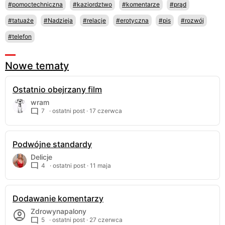
#pomoctechniczna
#kaziordztwo
#komentarze
#prąd
#tatuaże
#Nadzieja
#relacje
#erotyczna
#pis
#rozwój
#telefon
Nowe tematy
Ostatnio obejrzany film
wram
7
· ostatni post ·
17 czerwca
Podwójne standardy
Delicje
4
· ostatni post ·
11 maja
Dodawanie komentarzy
Zdrowynapalony
5
· ostatni post ·
27 czerwca