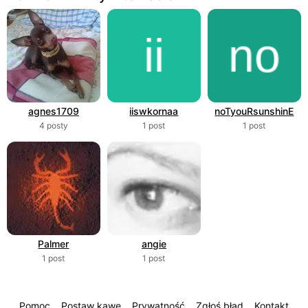
agnes1709
iiswkornaa
noTyouRsunshinE
4 posty
1 post
1 post
Palmer
angie
1 post
1 post
Pomoc
Postaw kawę
Prywatność
Zgłoś błąd
Kontakt