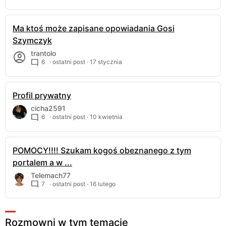
Ma ktoś może zapisane opowiadania Gosi
Szymczyk
trantolo
6
· ostatni post ·
17 stycznia
Profil prywatny
cicha2591
6
· ostatni post ·
10 kwietnia
POMOCY!!!! Szukam kogoś obeznanego z tym
portalem a w ...
Telemach77
7
· ostatni post ·
16 lutego
Rozmowni w tym temacie