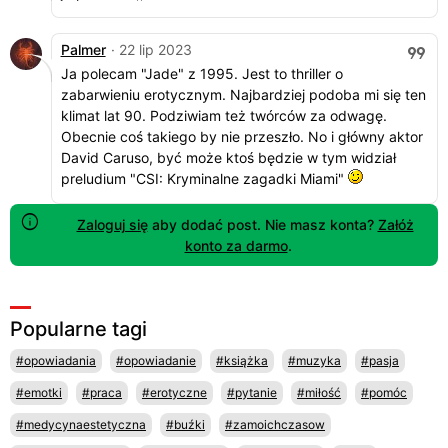
Palmer
· 22 lip 2023
Ja polecam "Jade" z 1995. Jest to thriller o
zabarwieniu erotycznym. Najbardziej podoba mi się ten
klimat lat 90. Podziwiam też twórców za odwagę.
Obecnie coś takiego by nie przeszło. No i główny aktor
David Caruso, być może ktoś będzie w tym widział
preludium "CSI: Kryminalne zagadki Miami"
Zaloguj się
aby dodać post. Nie masz konta?
Załóż
konto za darmo
.
Popularne tagi
#opowiadania
#opowiadanie
#książka
#muzyka
#pasja
#emotki
#praca
#erotyczne
#pytanie
#miłość
#pomóc
#medycynaestetyczna
#buźki
#zamoichczasow