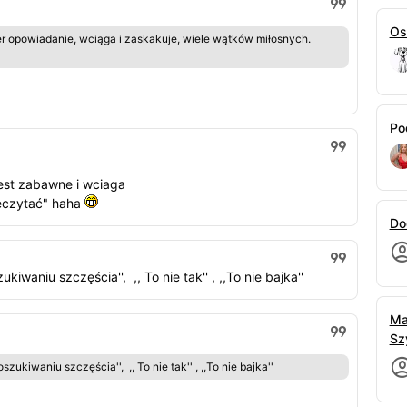
Os
uper opowiadanie, wciąga i zaskakuje, wiele wątków miłosnych.
Po
est zabawne i wciaga
zeczytać" haha
Do
waniu szczęścia'', ,, To nie tak'' , ,,To nie bajka''
Ma
Sz
zukiwaniu szczęścia'', ,, To nie tak'' , ,,To nie bajka''