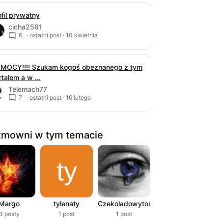
ofil prywatny
cicha2591
6
· ostatni post ·
10 kwietnia
MOCY!!!! Szukam kogoś obeznanego z tym
talem a w ...
Telemach77
7
· ostatni post ·
16 lutego
mowni w tym temacie
Margo
tylenaty
Czekoladowytorcik
3 posty
1 post
1 post