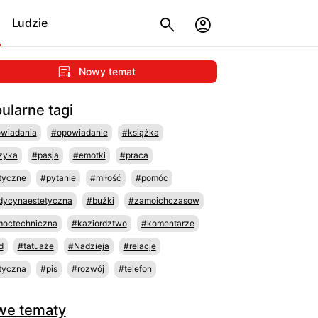
Ludzie
Nowy temat
ularne tagi
wiadania
#opowiadanie
#książka
zyka
#pasja
#emotki
#praca
tyczne
#pytanie
#miłość
#pomóc
ycynaestetyczna
#buźki
#zamoichczasow
octechniczna
#kaziordztwo
#komentarze
d
#tatuaże
#Nadzieja
#relacje
tyczna
#pis
#rozwój
#telefon
we tematy