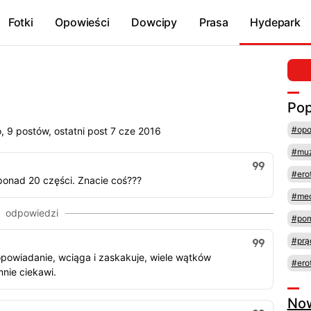
Fotki
Opowieści
Dowcipy
Prasa
Hydepark
Pop
#opo
 9 postów, ostatni post 7 cze 2016
#mu
#ero
ponad 20 części. Znacie coś???
#med
#pom
#prą
 opowiadanie, wciąga i zaskakuje, wiele wątków
#ero
mnie ciekawi.
No