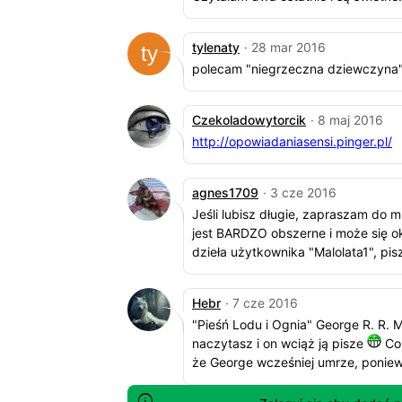
tylenaty
· 28 mar 2016
polecam "niegrzeczna dziewczyna" ,
Czekoladowytorcik
· 8 maj 2016
http://opowiadaniasensi.pinger.pl/
agnes1709
· 3 cze 2016
Jeśli lubisz długie, zapraszam do 
jest BARDZO obszerne i może się o
dzieła użytkownika "Malolata1", pi
Hebr
· 7 cze 2016
"Pieśń Lodu i Ognia" George R. R. M
naczytasz i on wciąż ją pisze
Co 
że George wcześniej umrze, poniew