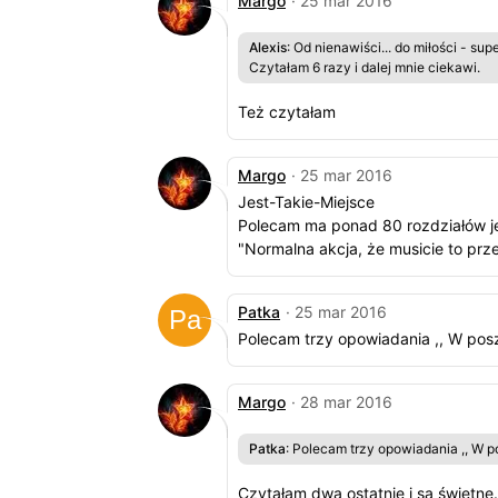
Margo
· 25 mar 2016
Alexis
: Od nienawiści... do miłości - s
Czytałam 6 razy i dalej mnie ciekawi.
Też czytałam
Margo
· 25 mar 2016
Jest-Takie-Miejsce
Polecam ma ponad 80 rozdziałów j
"Normalna akcja, że musicie to pr
Patka
· 25 mar 2016
Polecam trzy opowiadania ,, W poszuki
Margo
· 28 mar 2016
Patka
: Polecam trzy opowiadania ,, W pos
Czytałam dwa ostatnie i są świetne.