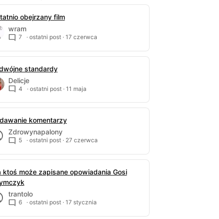
tatnio obejrzany film
wram
7
· ostatni post ·
17 czerwca
dwójne standardy
Delicje
4
· ostatni post ·
11 maja
dawanie komentarzy
Zdrowynapalony
5
· ostatni post ·
27 czerwca
 ktoś może zapisane opowiadania Gosi
ymczyk
trantolo
6
· ostatni post ·
17 stycznia