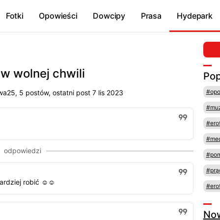
Fotki
Opowieści
Dowcipy
Prasa
Hydepark
 w wolnej chwili
Pop
#opo
a25, 5 postów, ostatni post 7 lis 2023
#mu
#ero
#med
#pom
#prą
ardziej robić ☺️☺️
#ero
No