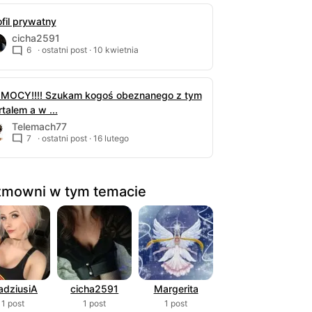
ofil prywatny
cicha2591
6
· ostatni post ·
10 kwietnia
MOCY!!!! Szukam kogoś obeznanego z tym
talem a w ...
Telemach77
7
· ostatni post ·
16 lutego
mowni w tym temacie
dziusiA
cicha2591
Margerita
1 post
1 post
1 post