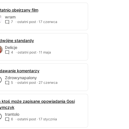
tatnio obejrzany film
wram
7
· ostatni post ·
17 czerwca
dwójne standardy
Delicje
4
· ostatni post ·
11 maja
dawanie komentarzy
Zdrowynapalony
5
· ostatni post ·
27 czerwca
 ktoś może zapisane opowiadania Gosi
ymczyk
trantolo
6
· ostatni post ·
17 stycznia