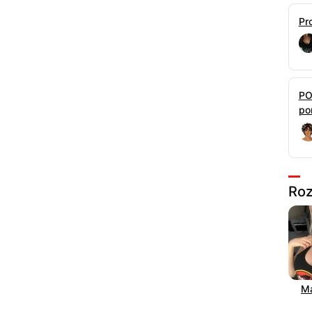
Pr
PO
por
Roz
Ma