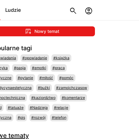
Ludzie
Nowy temat
ularne tagi
wiadania
#opowiadanie
#książka
zyka
#pasja
#emotki
#praca
tyczne
#pytanie
#miłość
#pomóc
ycynaestetyczna
#buźki
#zamoichczasow
octechniczna
#kaziordztwo
#komentarze
d
#tatuaże
#Nadzieja
#relacje
tyczna
#pis
#rozwój
#telefon
we tematy