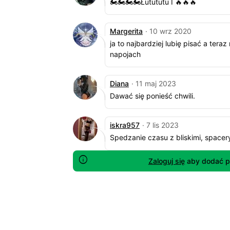
🏍️🏍️🏍️🏍️Łutututu I 🔥🔥🔥
Margerita
· 10 wrz 2020
ja to najbardziej lubię pisać a tera
napojach
Diana
· 11 maj 2023
Dawać się ponieść chwili.
iskra957
· 7 lis 2023
Spedzanie czasu z bliskimi, spacery
Zaloguj się
aby dodać p