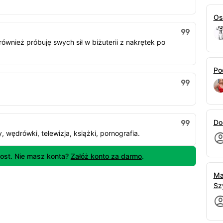
Os
z również próbuję swych sił w biżuterii z nakrętek po
Po
Do
, wędrówki, telewizja, książki, pornografia.
ost. Nie masz konta?
Załóż konto za darmo
.
Ma
Sz