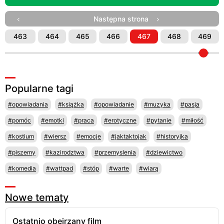
Następna strona
463
464
465
466
467
468
469
Popularne tagi
#opowiadania
#książka
#opowiadanie
#muzyka
#pasja
#pomóc
#emotki
#praca
#erotyczne
#pytanie
#miłość
#kostium
#wiersz
#emocje
#jaktaktojak
#historyjka
#piszemy
#kazirodztwa
#przemyslenia
#dziewictwo
#komedia
#wattpad
#stóp
#warte
#wiarą
Nowe tematy
Ostatnio obejrzany film