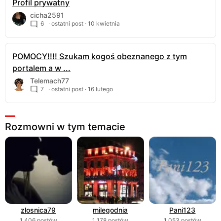
Profil prywatny
cicha2591
6
· ostatni post ·
10 kwietnia
POMOCY!!!! Szukam kogoś obeznanego z tym
portalem a w ...
Telemach77
7
· ostatni post ·
16 lutego
Rozmowni w tym temacie
zlosnica79
milegodnia
Pani123
1 406 postów
1 178 postów
1 053 postów