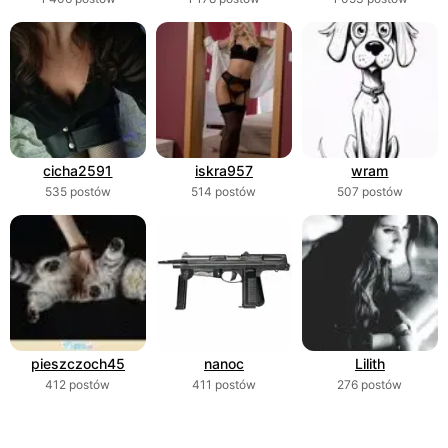
cicha2591
iskra957
wram
535 postów
514 postów
507 postów
pieszczoch45
nanoc
Lilith
412 postów
411 postów
276 postów