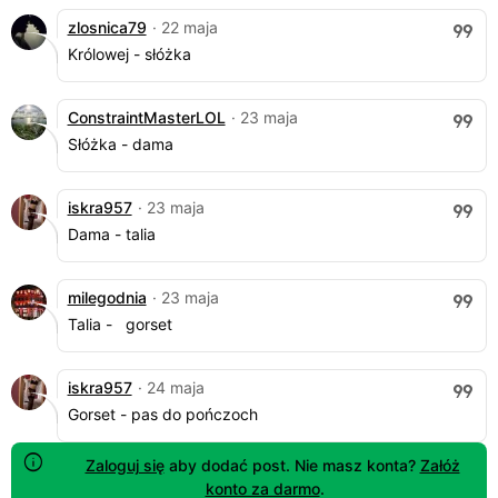
zlosnica79
· 22 maja
Królowej - słóżka
ConstraintMasterLOL
· 23 maja
Słóżka - dama
iskra957
· 23 maja
Dama - talia
milegodnia
· 23 maja
Talia - gorset
iskra957
· 24 maja
Gorset - pas do pończoch
Zaloguj się
aby dodać post. Nie masz konta?
Załóż
konto za darmo
.