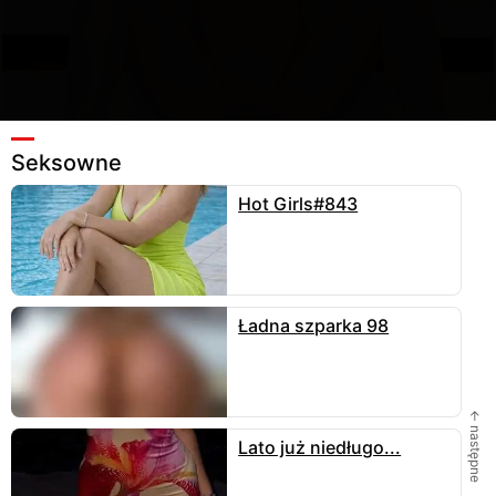
Seksowne
Hot Girls#843
360
Ulubione
15
Wyślij
iskra957
zamieściła fotkę
11.05.2026
, 2554x3830 -
497 kB w kategorii
seksowne
.
Tagi:
#lesbijki
#piękno
#kobiety
#szatynki
#romantyczne
#młode
#minetka
Ładna szparka 98
3 KOMENTARZE
← następne
Lato już niedługo...