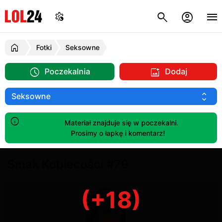
Fotki
Seksowne
Poczekalnia
Dodaj
Materiał znajduje się w poczekalni.
Prosimy o łapkę i komentarz!
Smak Kobiecości #79
(+18)