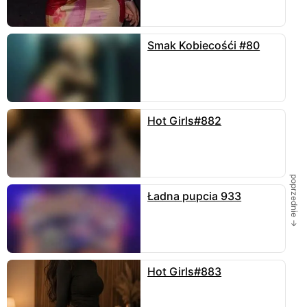
Skomentuj
Smak Kobiecośći #80
Space41
...piękna pozycja...
1
24 maja
odpowiedz
2 odpowiedzi
Hot Girls#882
Joannya
uwielbiam
1
11 maja
odpowiedz
poprzednie →
Jakub
Ładna pupcia 933
Brak kogoś kto zająłby się tą śliczną i
wyeksponowaną kobiecością.. ale tu już intymnośc
musiałaby ustąpić miejsca mnożeniu rozkoszy…
11 maja
odpowiedz
8 odpowiedzi
Hot Girls#883