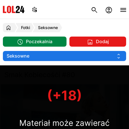
Fotki
Seksowne
Poczekalnia
Dodaj
Smak Kobiecośći #80
(+18)
Materiał może zawierać