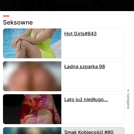
Seksowne
Hot Girls#843
1 503
Ulubione
19
Wyślij
iskra957
zamieściła fotkę
11.05.2026
, 799x1200 - 111
kB w kategorii
seksowne
.
Tagi:
#lesbijki
#piękno
Ładna szparka 98
#kobiety
#blondynki
#brunetki
#romantyczne
#młode
#pończochy
#szpilki
#minetka
4 KOMENTARZE
← następne
Lato już niedługo...
Smak Kobiecośći #80
Skomentuj