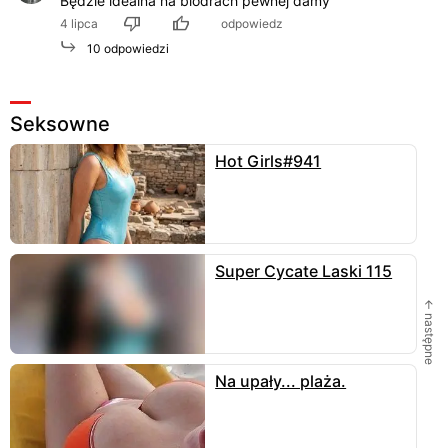
Będzie idealna na biodrach pewnej damy
4 lipca
odpowiedz
10 odpowiedzi
Seksowne
Hot Girls#941
Super Cycate Laski 115
← następne
Na upały... plaża.