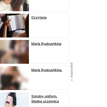
Oczytana
Maria Ryabushkina
poprzednie →
Maria Ryabushkina.
Szkolny uniform.
Słodka uczennica