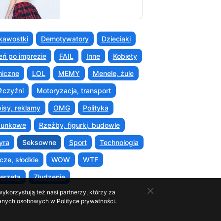
kawostki
Demotywatory
Dzieciaki
eń po imprezie
FAIL
Inne
Kobiety
iczne
LOL
MEMY
Menele, żule
czyźni
Motoryzacja, transport
isy, reklamy
OMG
Polityka
sunkowe
Rzeźby, figurki, budowle
yra
Seksowne
Sport
Technologia
cze, słodkie
WOW
WTF
erzęta
Złudzenie
ykorzystują też nasi partnerzy, którzy za
o danych osobowych w
Polityce prywatności
.