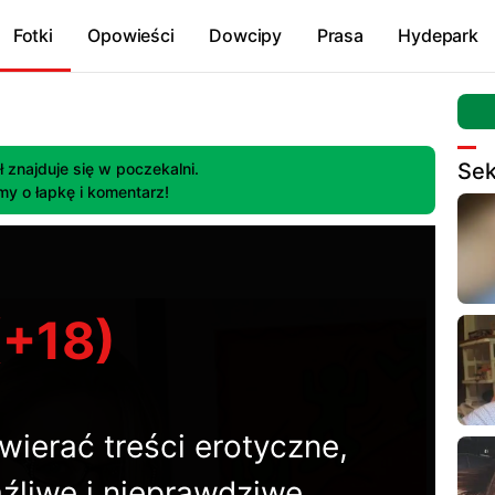
Fotki
Opowieści
Dowcipy
Prasa
Hydepark
Se
ł znajduje się w poczekalni.
my o łapkę i komentarz!
(+18)
wierać treści erotyczne,
źliwe i nieprawdziwe.