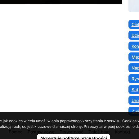
Cie
Dzi
Kom
Męż
Nap
Ry
Sat
Uro
Zwi
e jak cookies w celu umożliwienia poprawnego korzystania z serwisu. Cookies w
lizują ruch, co jest kluczowe dla naszej strony. Przeczytaj więcej cookies i 
Pomoc
Postaw kawę
Prywatność
Zgłoś błąd
Kontakt
Ulubione
8
Akceptuję politykę prywatności