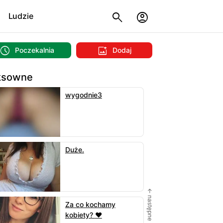
Ludzie
Poczekalnia
Dodaj
ksowne
wygodnie3
Duże.
← następne
Za co kochamy
kobiety? ♥️