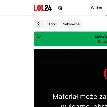
Wideo
Fotki
Seksowne
Materia
Prosi
Desyra nylons
Materiał może za
wulgarne, obra