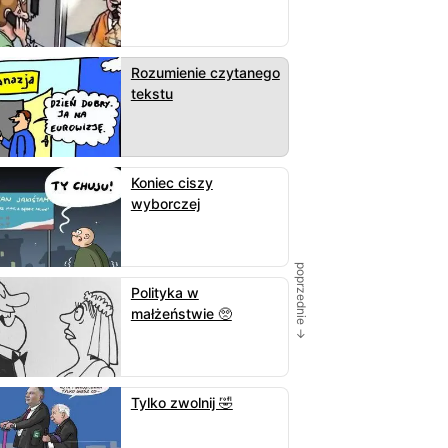
Rozumienie czytanego
tekstu
Koniec ciszy
wyborczej
poprzednie →
Polityka w
małżeństwie 🥺
Tylko zwolnij 🤣