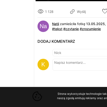
1 128
Wyślij
Natii
zamieściła fotkę
13.05.2025
,
#tekst
#czytanie
#zrozumienie
DODAJ KOMENTARZ
Strona wykorzystuje technologie tak
naszą zgodą emitują reklamy oraz ana