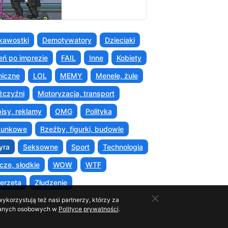
kawostki
Demotywatory
Dzieciaki
eń po imprezie
FAIL
Inne
Kobiety
iczne
LOL
MEMY
Menele, żule
czyźni
Motoryzacja, transport
isy, reklamy
OMG
Polityka
sunkowe
Rzeźby, figurki, budowle
yra
Seksowne
Sport
Technologia
cze, słodkie
WOW
WTF
erzęta
Złudzenie
ykorzystują też nasi partnerzy, którzy za
o danych osobowych w
Polityce prywatności
.