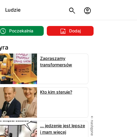
Ludzie
Poczekalnia
Dodaj
yra
Zapraszamy
transformersów
Kto kim steruje?
← następne
... jedzenie jest lepsze
i mam więcej