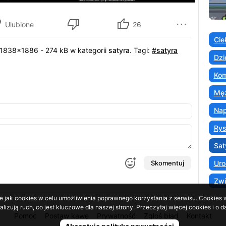
Ulubione
26
Cie
 1838x1886 - 274 kB w kategorii
satyra
.
Tagi:
#satyra
Dzi
Kom
Męż
Nap
Ry
Sat
Skomentuj
Uro
Zwi
e jak cookies w celu umożliwienia poprawnego korzystania z serwisu. Cookies w
lizują ruch, co jest kluczowe dla naszej strony. Przeczytaj więcej cookies i 
Pomoc
Postaw kawę
Prywatność
Zgłoś błąd
Kontakt