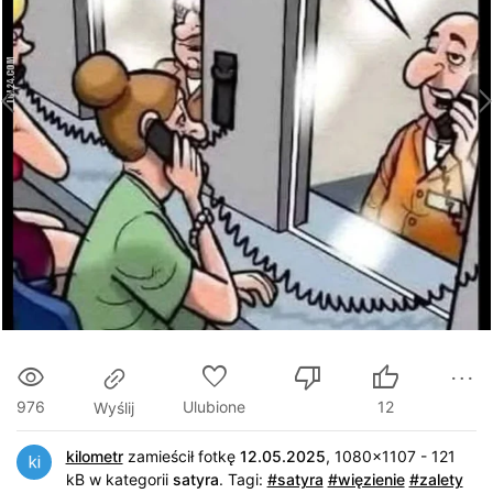
976
Ulubione
12
Wyślij
kilometr
zamieścił fotkę
12.05.2025
, 1080x1107 - 121
kB w kategorii
satyra
.
Tagi:
#satyra
#więzienie
#zalety