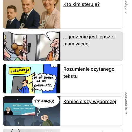
← następne
Kto kim steruje?
... jedzenie jest lepsze i
mam więcej
Rozumienie czytanego
tekstu
poprzednie →
Koniec ciszy wyborczej