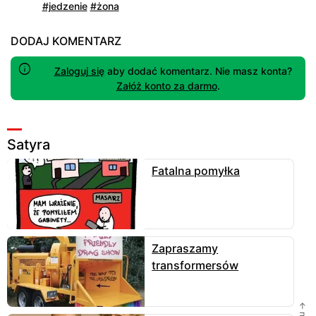
#jedzenie
#żona
DODAJ KOMENTARZ
Zaloguj się
aby dodać komentarz. Nie masz konta?
Załóż konto za darmo
.
Satyra
Fatalna pomyłka
Zapraszamy
transformersów