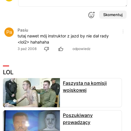
Skomentuj
Pasiu
tutaj nawet mój instruktor z jazd by nie dał rady
<lol2> hahahaha
3 paź 2008
odpowiedz
LOL
Faszysta na komisji
wojskowej
Poszukiwany
prowadzący