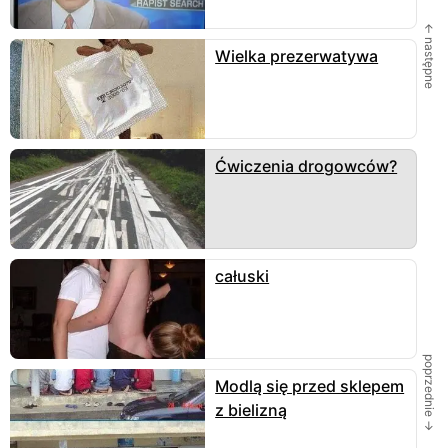
← następne
Wielka prezerwatywa
Ćwiczenia drogowców?
całuski
poprzednie →
Modlą się przed sklepem
z bielizną