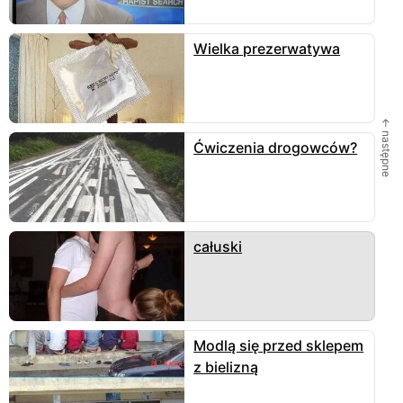
Wielka prezerwatywa
← następne
Ćwiczenia drogowców?
całuski
Modlą się przed sklepem
z bielizną