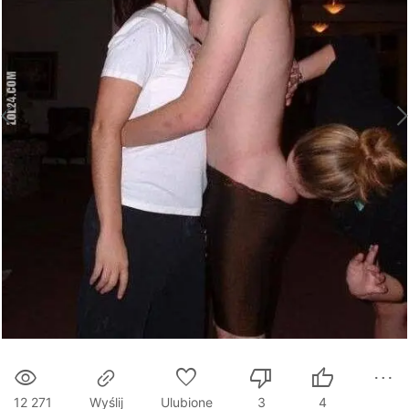
12 271
Ulubione
3
4
Wyślij