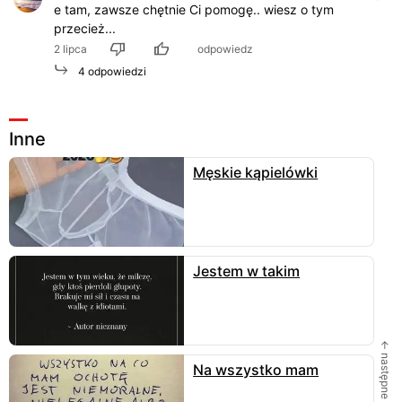
e tam, zawsze chętnie Ci pomogę.. wiesz o tym
przecież...
2 lipca
odpowiedz
4 odpowiedzi
Inne
Męskie kąpielówki
Jestem w takim
← następne
Na wszystko mam