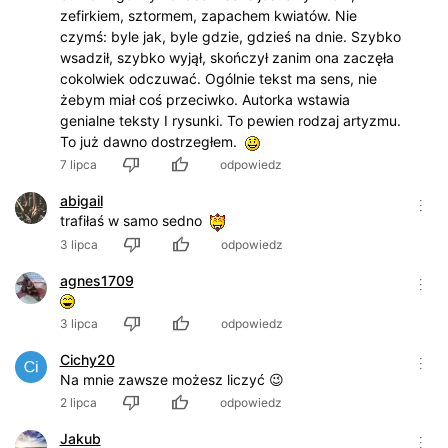
zefirkiem, sztormem, zapachem kwiatów. Nie
czymś: byle jak, byle gdzie, gdzieś na dnie. Szybko
wsadził, szybko wyjął, skończył zanim ona zaczęła
cokolwiek odczuwać. Ogólnie tekst ma sens, nie
żebym miał coś przeciwko. Autorka wstawia
genialne teksty I rysunki. To pewien rodzaj artyzmu.
To już dawno dostrzegłem.
7 lipca
odpowiedz
abigail
trafiłaś w samo sedno
3 lipca
odpowiedz
agnes1709
3 lipca
odpowiedz
Cichy20
Na mnie zawsze możesz liczyć 😉
2 lipca
odpowiedz
Jakub