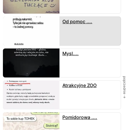
Od pomoc ....
Mysl....
poprzednie →
Atrakcyjne ZOO
Pomidorowa ....