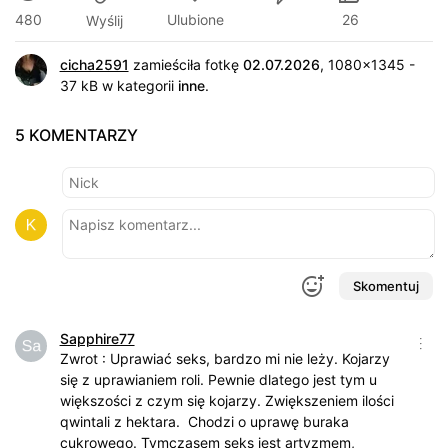
480
Ulubione
26
Wyślij
cicha2591
zamieściła fotkę
02.07.2026
, 1080x1345 -
37 kB w kategorii
inne
.
5 KOMENTARZY
Skomentuj
Sapphire77
Zwrot : Uprawiać seks, bardzo mi nie leży. Kojarzy
się z uprawianiem roli. Pewnie dlatego jest tym u
większości z czym się kojarzy. Zwiększeniem ilości
qwintali z hektara. Chodzi o uprawę buraka
cukrowego. Tymczasem seks jest artyzmem,