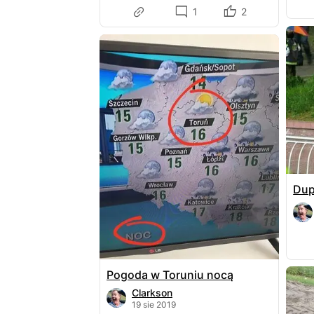
1
2
Dup
Pogoda w Toruniu nocą
Clarkson
19 sie 2019