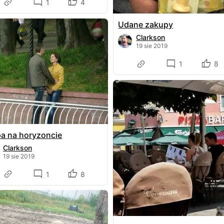
1
4
Udane zakupy
Clarkson
19 sie 2019
1
8
a na horyzoncie
Clarkson
19 sie 2019
1
8