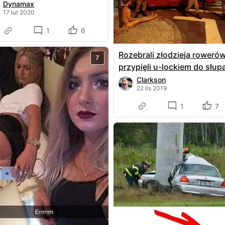
Dynamax
17 lut 2020
1
6
Rozebrali złodzieja rowerów
przypięli u-lockiem do słup
Clarkson
22 lis 2019
1
7