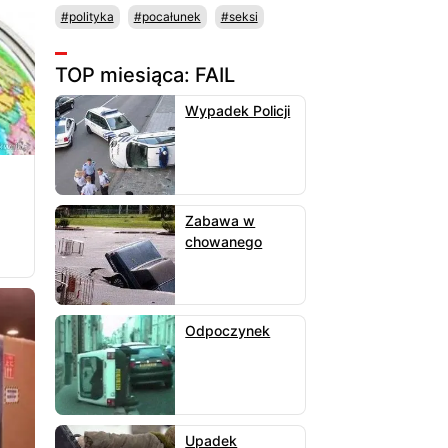
#polityka
#pocałunek
#seksi
TOP miesiąca: FAIL
Wypadek Policji
Zabawa w
chowanego
Odpoczynek
Upadek