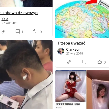
a zabawa dziewczyn
Xale
27 wrz 2019
1
10
Trzeba uważać
Clarkson
27 wrz 2019
6