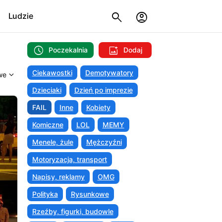
Ludzie
Poczekalnia
Dodaj
Ciekawostki
Demotywatory
Dzieciaki
Dzień po imprezie
FAIL
Inne
Kobiety
Komiczne
LOL
MEMY
Menele, żule
Mężczyźni
Motoryzacja, transport
Napisy, reklamy
OMG
Polityka
Rysunkowe
Rzeźby, figurki, budowle