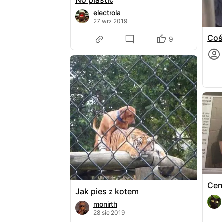
No plastic
electrola
27 wrz 2019
Coś 
9
Cen
Jak pies z kotem
monirth
28 sie 2019