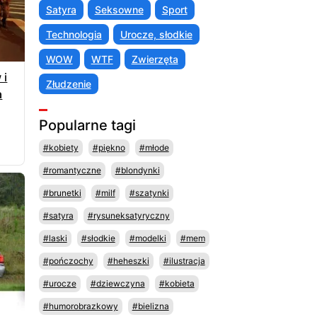
Satyra
Seksowne
Sport
Technologia
Urocze, słodkie
WOW
WTF
Zwierzęta
 i
Złudzenie
a
Popularne tagi
#kobiety
#piękno
#młode
#romantyczne
#blondynki
#brunetki
#milf
#szatynki
#satyra
#rysuneksatyryczny
#laski
#słodkie
#modelki
#mem
#pończochy
#heheszki
#ilustracja
#urocze
#dziewczyna
#kobieta
#humorobrazkowy
#bielizna