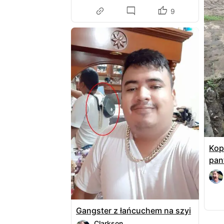
9
Kop
pan
Gangster z łańcuchem na szyi
Clarkson