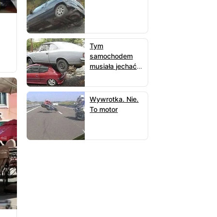
Tym
samochodem
musiała jechać
jakaś kobieta
Wywrotka. Nie.
To motor