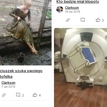
Kto będzie miał kłopoty
Clarkson
16 sie 2019
3
ciuszek szuka swojego
tofelka
Clarkson
7 sie 2019
2
4