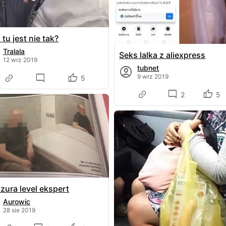
tu jest nie tak?
Tralala
Seks lalka z aliexpress
12 wrz 2019
tubnet
9 wrz 2019
5
2
5
zura level ekspert
Aurowic
28 sie 2019