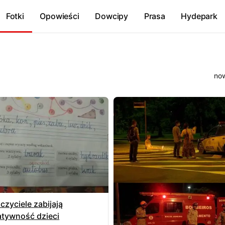
Fotki
Opowieści
Dowcipy
Prasa
Hydepark
czyciele zabijają
atywność dzieci