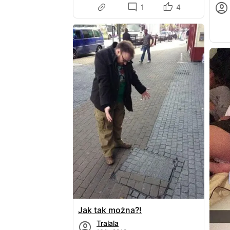
1
4
Jak tak można?!
Tralala