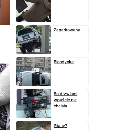
Zaparkowany
Blondynka
Bo drzwiami
wpuścić nie
chciała
Pijany?