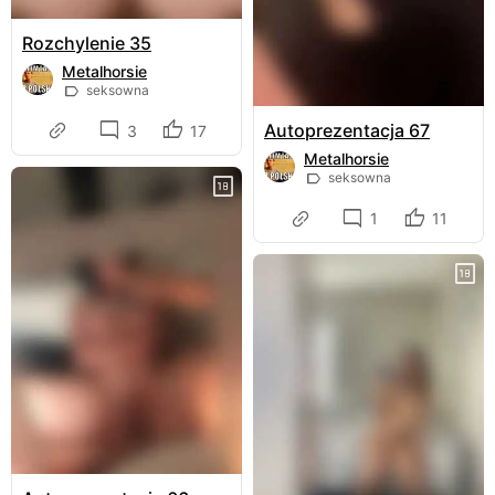
Rozchylenie 35
Metalhorsie
seksowna
Autoprezentacja 67
3
17
Metalhorsie
seksowna
1
11