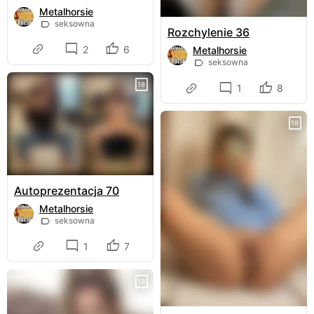
Metalhorsie
seksowna
Rozchylenie 36
2
6
Metalhorsie
seksowna
1
8
Autoprezentacja 70
Metalhorsie
seksowna
1
7