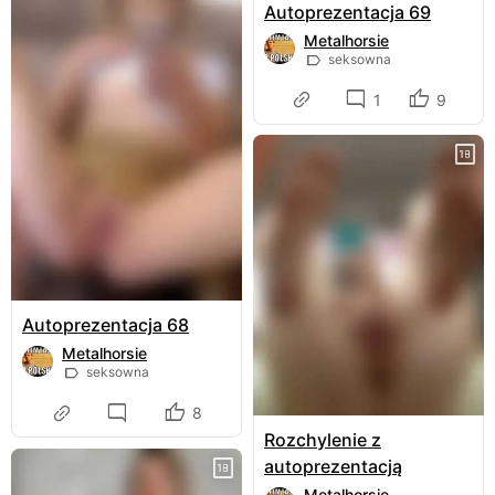
Autoprezentacja 69
Metalhorsie
seksowna
1
9
Autoprezentacja 68
Metalhorsie
seksowna
8
Rozchylenie z
autoprezentacją
Metalhorsie