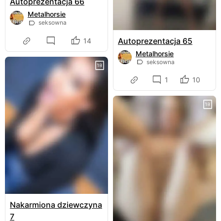
Autoprezentacja 66
Metalhorsie
seksowna
Autoprezentacja 65
14
Metalhorsie
seksowna
1
10
Nakarmiona dziewczyna
7