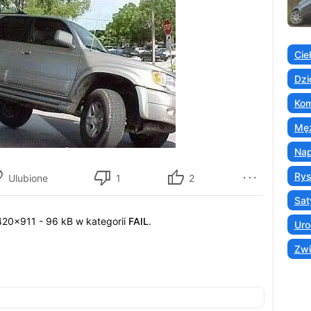
Cie
Dzi
Kom
Męż
Nap
Ry
Ulubione
1
2
Sat
 420x911 - 96 kB w kategorii
FAIL
.
Uro
Zwi