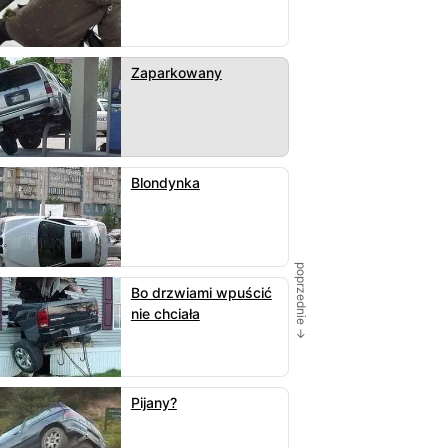
Zaparkowany
Blondynka
poprzednie →
Bo drzwiami wpuścić
nie chciała
Pijany?