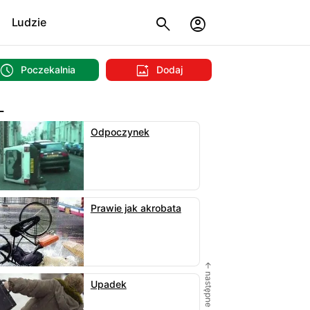
Ludzie
Poczekalnia
Dodaj
L
Odpoczynek
Prawie jak akrobata
← następne
Upadek