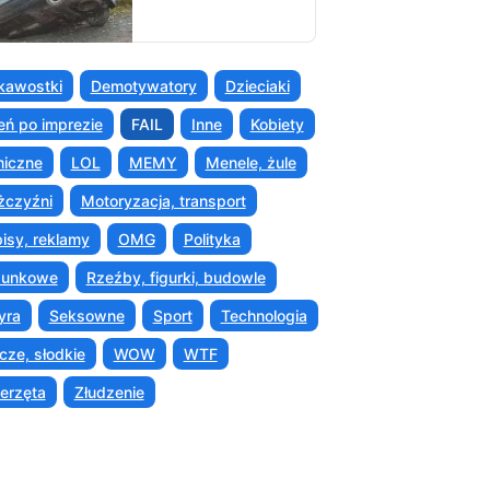
kawostki
Demotywatory
Dzieciaki
eń po imprezie
FAIL
Inne
Kobiety
iczne
LOL
MEMY
Menele, żule
czyźni
Motoryzacja, transport
isy, reklamy
OMG
Polityka
sunkowe
Rzeźby, figurki, budowle
yra
Seksowne
Sport
Technologia
cze, słodkie
WOW
WTF
erzęta
Złudzenie