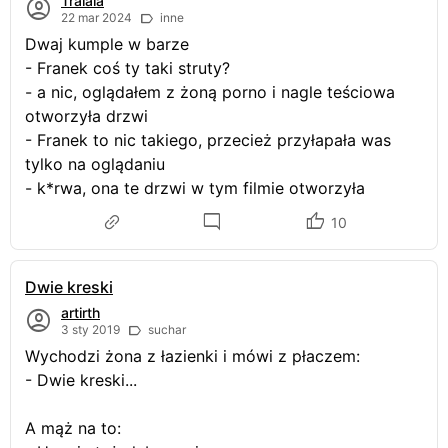
Tralala
22 mar 2024
inne
Dwaj kumple w barze
- Franek coś ty taki struty?
- a nic, oglądałem z żoną porno i nagle teściowa
otworzyła drzwi
- Franek to nic takiego, przecież przyłapała was
tylko na oglądaniu
- k*rwa, ona te drzwi w tym filmie otworzyła
10
Dwie kreski
artirth
3 sty 2019
suchar
Wychodzi żona z łazienki i mówi z płaczem:
- Dwie kreski...
A mąż na to: