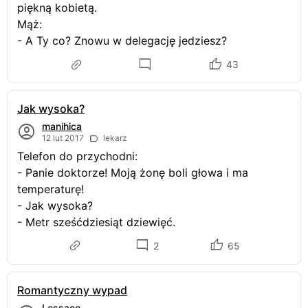
piękną kobietą.
Mąż:
- A Ty co? Znowu w delegację jedziesz?
43
Jak wysoka?
manihica
12 lut 2017
lekarz
Telefon do przychodni:
- Panie doktorze! Moją żonę boli głowa i ma
temperaturę!
- Jak wysoka?
- Metr sześćdziesiąt dziewięć.
2
65
Romantyczny wypad
Lessace