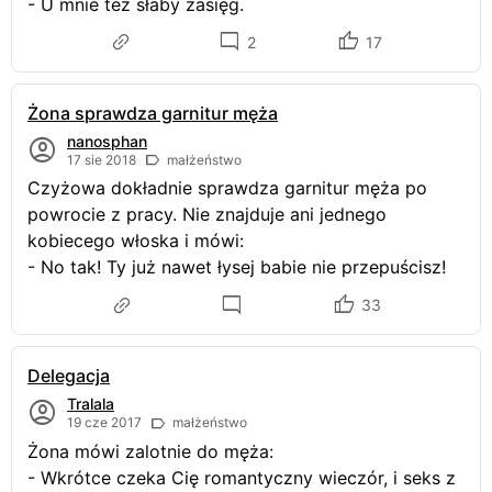
- U mnie też słaby zasięg.
2
17
Żona sprawdza garnitur męża
nanosphan
17 sie 2018
małżeństwo
Czyżowa dokładnie sprawdza garnitur męża po
powrocie z pracy. Nie znajduje ani jednego
kobiecego włoska i mówi:
- No tak! Ty już nawet łysej babie nie przepuścisz!
33
Delegacja
Tralala
19 cze 2017
małżeństwo
Żona mówi zalotnie do męża:
- Wkrótce czeka Cię romantyczny wieczór, i seks z