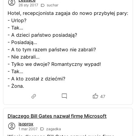
26 sty 2017
suchar
Hotel, recepcjonista zagaja do nowo przybyłej pary:
- Urlop?
- Tak...
- A dzieci państwo posiadają?
- Posiadają...
- A to tym razem państwo nie zabrali?
- Nie zabrali...
- Tylko we dwoje? Romantyczny wypad!
- Tak...
- A kto został z dziećmi?
- Żona.
47
Dlaczego Bill Gates nazwał firmę Microsoft
isoprox
1 mar 2007
zagadka