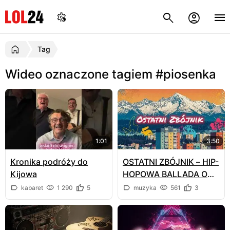
Tag
Wideo oznaczone tagiem #piosenka
1:01
3:50
Kronika podróży do
OSTATNI ZBÓJNIK – HIP-
Kijowa
HOPOWA BALLADA O
BUNCIE I NADZIEI
kabaret
1 290
5
muzyka
561
3