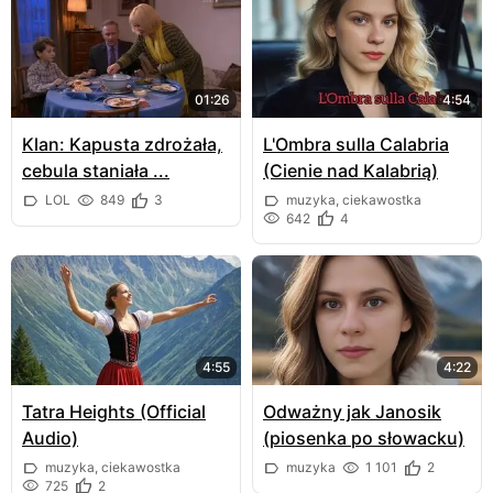
01:26
4:54
Klan: Kapusta zdrożała,
L'Ombra sulla Calabria
cebula staniała ...
(Cienie nad Kalabrią)
LOL
849
3
muzyka, ciekawostka
642
4
4:55
4:22
Tatra Heights (Official
Odważny jak Janosik
Audio)
(piosenka po słowacku)
muzyka, ciekawostka
muzyka
1 101
2
725
2