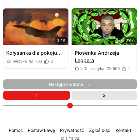
3:49
0:47
Kołysanka dla pokoju...
Piosenka Andrzeja
Leppera
muzyka
763
2
LOL, polityka
509
1
Następna strona
1
2
Pomoc
Postaw kawę
Prywatność
Zgłoś błąd
Kontakt
© LOL24