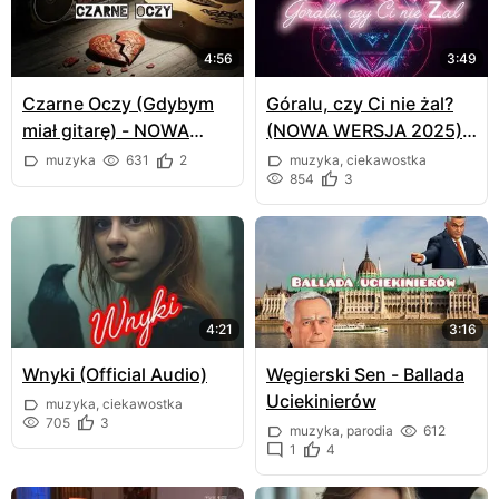
4:56
3:49
Czarne Oczy (Gdybym
Góralu, czy Ci nie żal?
miał gitarę) - NOWA
(NOWA WERSJA 2025)
WERSJA! (Hip
️Elektryzująca przemiana
muzyka
631
2
muzyka, ciekawostka
854
3
Hop/Pop/Rock)
tradycji
[Electropop/EDM/Techn
o]
4:21
3:16
Wnyki (Official Audio)
Węgierski Sen - Ballada
Uciekinierów
muzyka, ciekawostka
705
3
muzyka, parodia
612
1
4