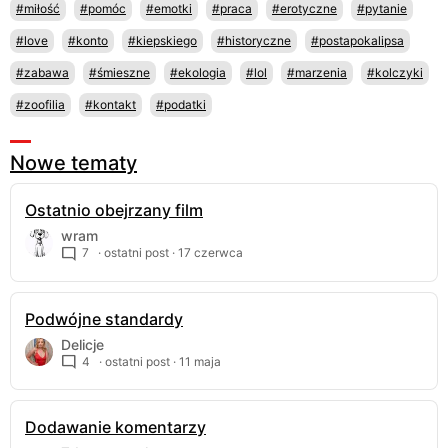
#miłość
#pomóc
#emotki
#praca
#erotyczne
#pytanie
#love
#konto
#kiepskiego
#historyczne
#postapokalipsa
#zabawa
#śmieszne
#ekologia
#lol
#marzenia
#kolczyki
#zoofilia
#kontakt
#podatki
Nowe tematy
Ostatnio obejrzany film
wram
7
· ostatni post ·
17 czerwca
Podwójne standardy
Delicje
4
· ostatni post ·
11 maja
Dodawanie komentarzy