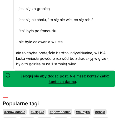
- jest się za granicą
- jest się alkoholu, "to się nie wie, co się robi"
- "to" było po francusku
- nie było całowania w usta
ale to chyba podejście bardzo indywidualne, w USA
laska wniosła powód o rozwód bo zdradził ją w grze (
było to gdzieś tu na 1 stronie) więc...
Zaloguj się
aby dodać post. Nie masz konta?
Załóż
konto za darmo
.
Popularne tagi
#opowiadania
#książka
#opowiadanie
#muzyka
#pasja