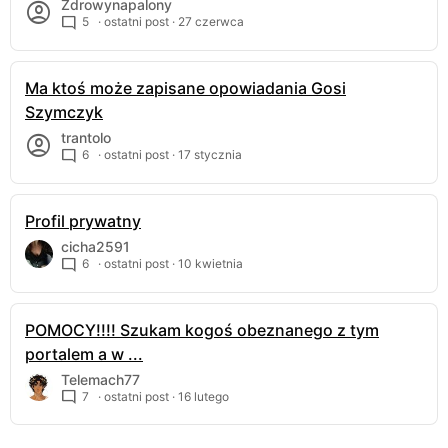
Zdrowynapalony
5
· ostatni post ·
27 czerwca
Ma ktoś może zapisane opowiadania Gosi
Szymczyk
trantolo
6
· ostatni post ·
17 stycznia
Profil prywatny
cicha2591
6
· ostatni post ·
10 kwietnia
POMOCY!!!! Szukam kogoś obeznanego z tym
portalem a w ...
Telemach77
7
· ostatni post ·
16 lutego