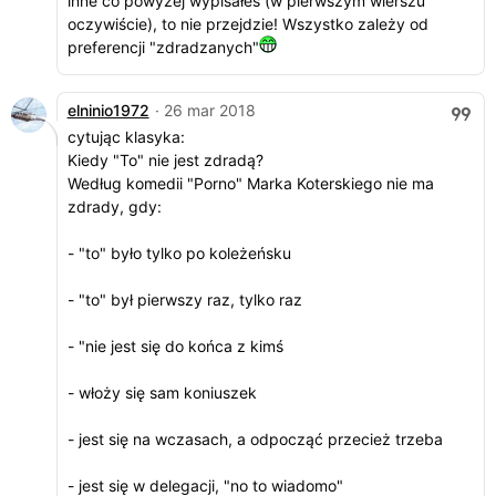
inne co powyżej wypisałeś (w pierwszym wierszu
oczywiście), to nie przejdzie! Wszystko zależy od
preferencji "zdradzanych"
elninio1972
· 26 mar 2018
cytując klasyka:
Kiedy "To" nie jest zdradą?
Według komedii "Porno" Marka Koterskiego nie ma
zdrady, gdy:
- "to" było tylko po koleżeńsku
- "to" był pierwszy raz, tylko raz
- "nie jest się do końca z kimś
- włoży się sam koniuszek
- jest się na wczasach, a odpocząć przecież trzeba
- jest się w delegacji, "no to wiadomo"