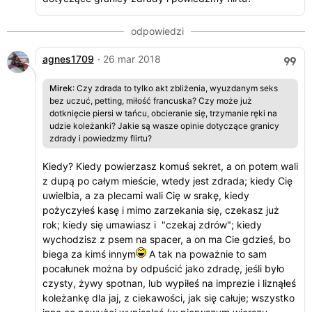
agnes1709
· 26 mar 2018
Mirek
: Czy zdrada to tylko akt zbliżenia, wyuzdanym seks
bez uczuć, petting, miłość francuska? Czy może już
dotknięcie piersi w tańcu, obcieranie się, trzymanie ręki na
udzie koleżanki? Jakie są wasze opinie dotyczące granicy
zdrady i powiedzmy flirtu?
Kiedy? Kiedy powierzasz komuś sekret, a on potem wali
z dupą po całym mieście, wtedy jest zdrada; kiedy Cię
uwielbia, a za plecami wali Cię w srakę, kiedy
pożyczyłeś kasę i mimo zarzekania się, czekasz już
rok; kiedy się umawiasz i "czekaj zdrów"; kiedy
wychodzisz z psem na spacer, a on ma Cie gdzieś, bo
biega za kimś innym
A tak na poważnie to sam
pocałunek można by odpuścić jako zdradę, jeśli było
czysty, żywy spotnan, lub wypiłeś na imprezie i liznąłeś
koleżankę dla jaj, z ciekawości, jak się całuje; wszystko