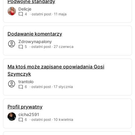
Podwójne standardy
Delicje
4
· ostatni post ·
11 maja
Dodawanie komentarzy
Zdrowynapalony
5
· ostatni post ·
27 czerwca
Ma ktoś może zapisane opowiadania Gosi
Szymczyk
trantolo
6
· ostatni post ·
17 stycznia
Profil prywatny
cicha2591
6
· ostatni post ·
10 kwietnia