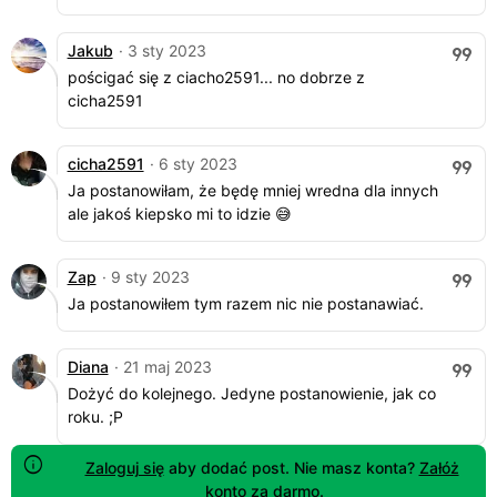
Jakub
· 3 sty 2023
pościgać się z ciacho2591... no dobrze z
cicha2591
cicha2591
· 6 sty 2023
Ja postanowiłam, że będę mniej wredna dla innych
ale jakoś kiepsko mi to idzie 😅
Zap
· 9 sty 2023
Ja postanowiłem tym razem nic nie postanawiać.
Diana
· 21 maj 2023
Dożyć do kolejnego. Jedyne postanowienie, jak co
roku. ;P
Zaloguj się
aby dodać post. Nie masz konta?
Załóż
konto za darmo
.