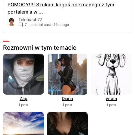
POMOCY!!!! Szukam kogoś obeznanego z tym
portalem a w ...
Telemach77
7
· ostatni post ·
16 lutego
Rozmowni w tym temacie
Zap
Diana
wram
1 post
1 post
1 post