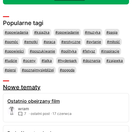
Popularne tagi
#opowiadania
#książka
#opowiadanie
#muzyka
#pasja
#pomóc
#emotki
#praca
#erotyczne
#pytanie
#miłość
#opowieści
#poszukiwanie
#polityka
#fetysz
#inspiracje
#ludzie
#oceny
#lalka
#hyderpark
#doznania
#zajawka
#piersi
#poznajmysiębliżej
#pogoda
Nowe tematy
Ostatnio obejrzany film
wram
7
· ostatni post ·
17 czerwca