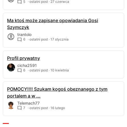
5
· ostatni post ·
27 czerwca
Ma ktoś może zapisane opowiadania Gosi
Szymczyk
trantolo
6
· ostatni post ·
17 stycznia
Profil prywatny
cicha2591
6
· ostatni post ·
10 kwietnia
POMOCY!!!! Szukam kogoś obeznanego z tym
portalem a w ...
Telemach77
7
· ostatni post ·
16 lutego