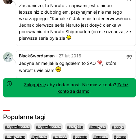
Zasadniczo, to Naruto z napisami jest o niebo
lepsze niż z dubbingiem, przynajmniej nie ma tego
wkurzającego: "Kumalski" Jak mnie to denerwowałooo.
Jednak pierwsza seria Naruto jest dosyć cienka w
porównaniu do Naruto Shippuuden (co nie oznacza, że
pierwsza seria była zła
BlackSwordsman
· 27 lut 2016
Jedyne anime jakie oglądałem to SAO
, które
wprost uwielbiam
Zaloguj się
aby dodać post. Nie masz konta?
Załóż
konto za darmo
.
Popularne tagi
#opowiadania
#opowiadanie
#książka
#muzyka
#pasja
#erotyczne
#pytanie
#miłość
#pomóc
#emotki
#praca