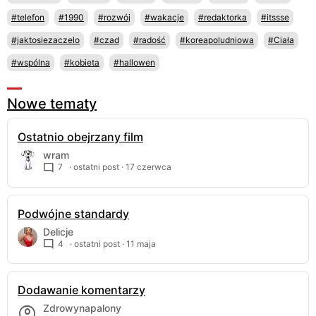
#telefon
#1990
#rozwój
#wakacje
#redaktorka
#itssse
#jaktosiezaczelo
#czad
#radość
#koreapoludniowa
#Ciała
#wspólna
#kobieta
#hallowen
Nowe tematy
Ostatnio obejrzany film
wram
7
· ostatni post ·
17 czerwca
Podwójne standardy
Delicje
4
· ostatni post ·
11 maja
Dodawanie komentarzy
Zdrowynapalony