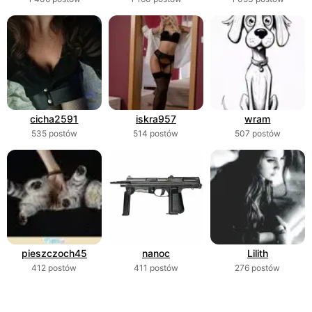
cicha2591
iskra957
wram
535 postów
514 postów
507 postów
pieszczoch45
nanoc
Lilith
412 postów
411 postów
276 postów