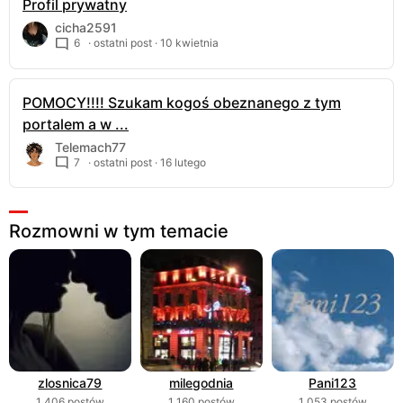
Profil prywatny
cicha2591
6
· ostatni post ·
10 kwietnia
POMOCY!!!! Szukam kogoś obeznanego z tym
portalem a w ...
Telemach77
7
· ostatni post ·
16 lutego
Rozmowni w tym temacie
zlosnica79
milegodnia
Pani123
1 406 postów
1 160 postów
1 053 postów