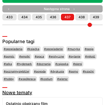
Następna strona
433
434
435
436
437
438
439
Popularne tagi
#opowiadania
#książka
#opowiadanie
#muzyka
#pasja
#pomóc
#emotki
#praca
#erotyczne
#pytanie
#miłość
#lalka
#hyderpark
#doznania
#zajawka
#piersi
#poznajmysiębliżej
#pogoda
#dyskusja
#porno
#książki
#hobby
#współpraca
#kostium
#wiersz
Nowe tematy
Ostatnio obejrzany film