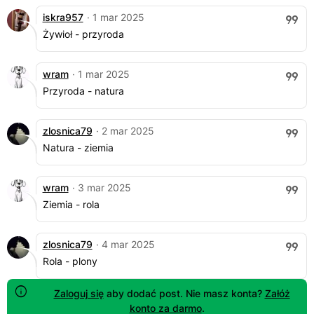
iskra957
· 1 mar 2025
Żywioł - przyroda
wram
· 1 mar 2025
Przyroda - natura
zlosnica79
· 2 mar 2025
Natura - ziemia
wram
· 3 mar 2025
Ziemia - rola
zlosnica79
· 4 mar 2025
Rola - plony
Zaloguj się
aby dodać post. Nie masz konta?
Załóż
konto za darmo
.