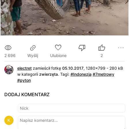
2 696
Ulubione
2
Wyślij
electret
zamieścił fotkę
05.10.2017
, 1280x799 - 280 kB
w kategorii
zwierzęta
.
Tagi:
#Indonezja
#7metrowy
#pyton
DODAJ KOMENTARZ