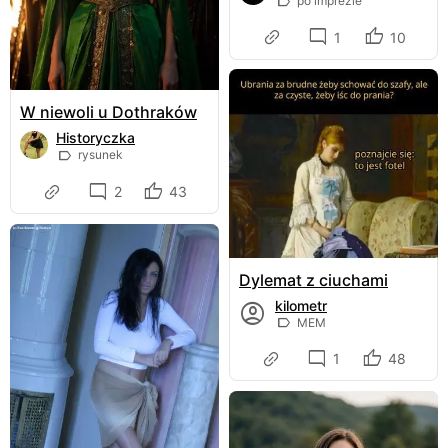
po imprezie
1
10
W niewoli u Dothraków
Historyczka
rysunek
2
43
Dylemat z ciuchami
kilometr
MEM
1
48