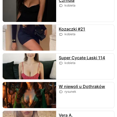
Czrnula
kobieta
Kozaczki #21
kobieta
Super Cycate Laski 114
kobieta
W niewoli u Dothraków
rysunek
Vera A.