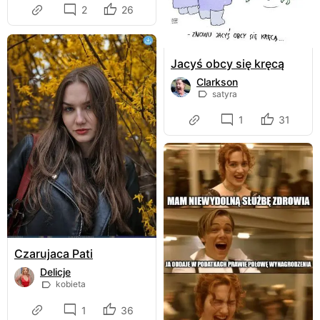
2
26
Jacyś obcy się kręcą
Clarkson
satyra
1
31
Czarujaca Pati
Delicje
kobieta
1
36