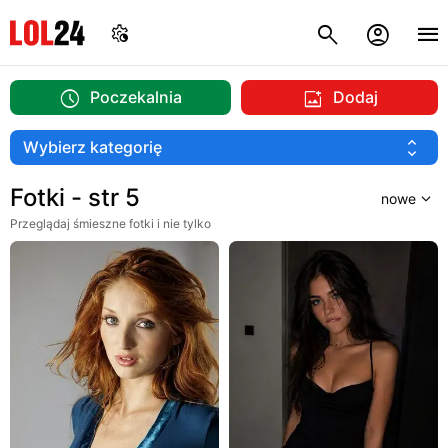
Poczekalnia
Dodaj
Fotki - str 5
Przeglądaj śmieszne fotki i nie tylko