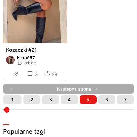
Kozaczki #21
iskra957
kobieta
3
29
Następna strona
1
2
3
4
5
6
7
Popularne tagi