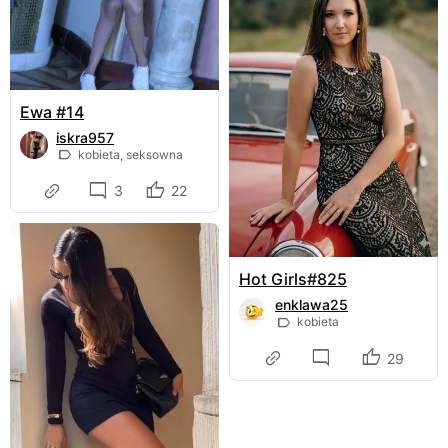
Ewa #14
iskra957
kobieta, seksowna
3
22
Hot Girls#825
enklawa25
kobieta
29