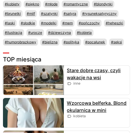
#kobiety
#piękno
#młode
#romantyczne
#blondynki
#brunetki
#milf
#szatynki
#satyra
#rysuneksatyryczny
#laski
#słodkie
#modelki
#mem
#pończochy
#heheszki
#ilustracja
#urocze
#dziewczyna
#kobieta
#humorobrazkowy
#bielizna
#polityka
#pocałunek
#seksi
TOP miesiąca
Stare dobre czasy, czyli
wakacje na wsi
inne
Wzorcowa belferka. Blond
okularnica w mini
kobieta