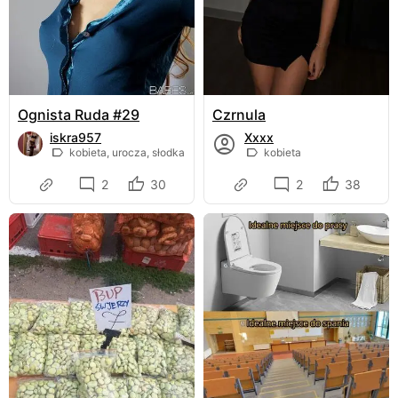
Ognista Ruda #29
Czrnula
iskra957
Xxxx
kobieta, urocza, słodka
kobieta
2
30
2
38