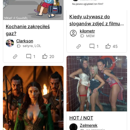
Kiedy używasz do
sloganów zdjęć z filmu
Kochanie zakręciłeś
"Uciekaj"
kilometr
gaz?
MEM
Clarkson
satyra, LOL
1
45
1
20
HOT / NOT
Zelmerek