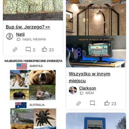
Bup św. Jerzego? 👀
Natii
napis, reklama
2
23
Wszystko w innym
miejscu
Clarkson
MEM
23