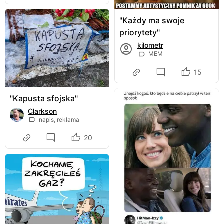
"Każdy ma swoje
priorytety"
kilometr
MEM
15
"Kapusta sfojska"
Clarkson
napis, reklama
20