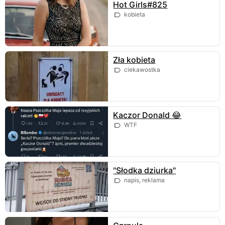
Hot Girls#825
kobieta
Zła kobieta
ciekawostka
Kaczor Donald 😂
WTF
"Słodka dziurka"
napis, reklama