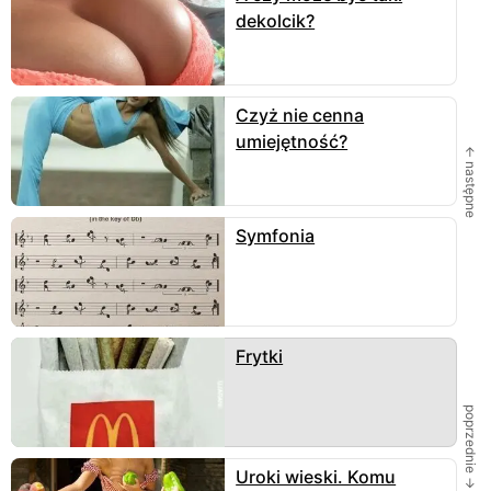
dekolcik?
Czyż nie cenna
umiejętność?
← następne
Symfonia
Frytki
poprzednie →
Uroki wieski. Komu