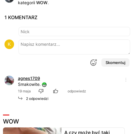
kategorii
WOW
.
1 KOMENTARZ
Skomentuj
agnes1709
Smakowite.
19 maja
odpowiedz
2 odpowiedzi
WOW
A czy może być taki