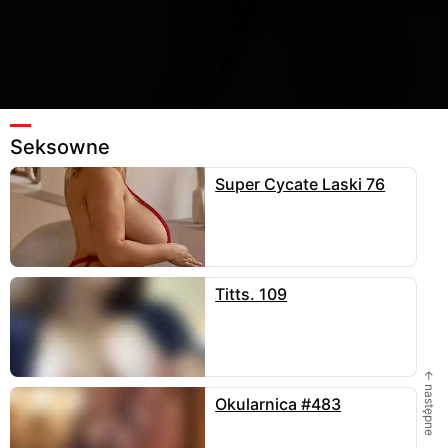
Seksowne
Super Cycate Laski 76
141
Ulubione
9
Wyślij
enklawa25
zamieścił fotkę
03.06.2026
, 1023x1537 - 1
MB w kategorii
seksowne
.
Titts. 109
2 KOMENTARZE
← następne
Okularnica #483