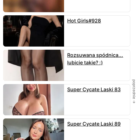
Skomentuj
Hot Girls#928
Joannya
To AI
Skąd
???
8 czerwca
odpowiedz
zzzz
Rozsuwana spódnica...
zgrabna dupcia nic tylko mocne klapsy dawać
lubicie takie? :)
6 czerwca
odpowiedz
poprzednie →
Super Cycate Laski 83
Super Cycate Laski 89