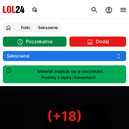
Fotki
Seksowne
Poczekalnia
Dodaj
Materiał znajduje się w poczekalni.
Prosimy o łapkę i komentarz!
W świecie AI 401
(+18)