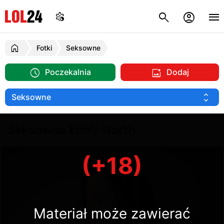
Fotki
Seksowne
Poczekalnia
Dodaj
Seksowna Emily North
(+18)
Materiał może zawierać