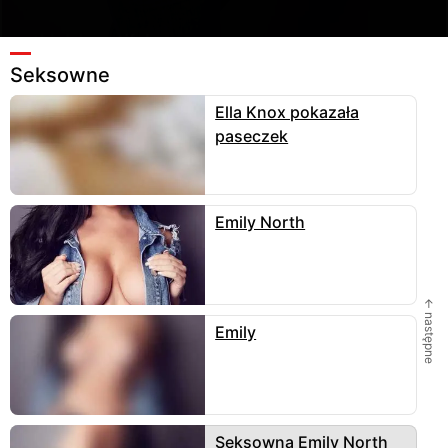
Seksowne
Ella Knox pokazała
3 379
Ulubione
6
Wyślij
paseczek
VeryBadBoy
zamieścił fotkę
12.01.2018
, 683x1024 - 65
kB w kategorii
seksowne
.
Emily North
3 KOMENTARZE
← następne
Emily
Skomentuj
Seksowna Emily North