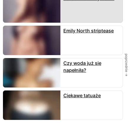
fantasta
czyli córka P. Notht
15 mar 2020
odpowiedz
vector
Ładne ujęcie - włosy pupcia cycuszki
Emily North striptease
29 kwi 2018
odpowiedz
nanoc
O tak patrz co się będzie działo
poprzednie →
12 sty 2018
odpowiedz
Czy woda już się
napełniła?
Ciekawe tatuaże